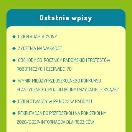
Ostatnie wpisy
DZIEŃ ADAPTACYJNY
ŻYCZENIA NA WAKACJE
OBCHODY 50. ROCZNICY RADOMSKICH PROTESTÓW
ROBOTNICZYCH CZERWIEC ’76
WYNIKI MIĘDZYPRZEDSZKOLNEGO KONKURSU
PLASTYCZNEGO „MÓJ ULUBIONY PRZYJACIEL Z KSIĄŻKI”
DZIEŃ OTWARTY W PP NR 23 W RADOMIU
REKRUTACJA DO PRZEDSZKOLI NA ROK SZKOLNY
2026/2027- INFORMACJA DLA RODZICÓW