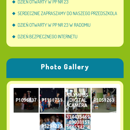
DZIEŃ OTWARTY W PP NR 23
SERDECZNIE ZAPRASZAMY DO NASZEGO PRZEDSZKOLA
DZIEŃ OTWARTY W PP NR 23 W RADOMIU
DZIEŃ BEZPIECZNEGO INTERNETU
Photo Gallery
OLYMPUS
P1096837
P1111751
DIGITAL
P1051263
CAMERA
314435469
_89038157
P5294235
5665342_4