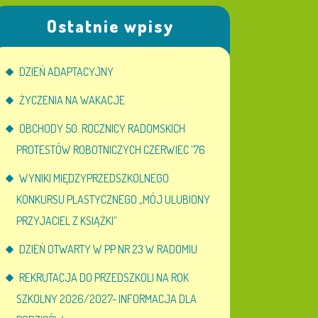
Ostatnie wpisy
DZIEŃ ADAPTACYJNY
ŻYCZENIA NA WAKACJE
OBCHODY 50. ROCZNICY RADOMSKICH
PROTESTÓW ROBOTNICZYCH CZERWIEC ’76
WYNIKI MIĘDZYPRZEDSZKOLNEGO
KONKURSU PLASTYCZNEGO „MÓJ ULUBIONY
PRZYJACIEL Z KSIĄŻKI”
DZIEŃ OTWARTY W PP NR 23 W RADOMIU
REKRUTACJA DO PRZEDSZKOLI NA ROK
SZKOLNY 2026/2027- INFORMACJA DLA