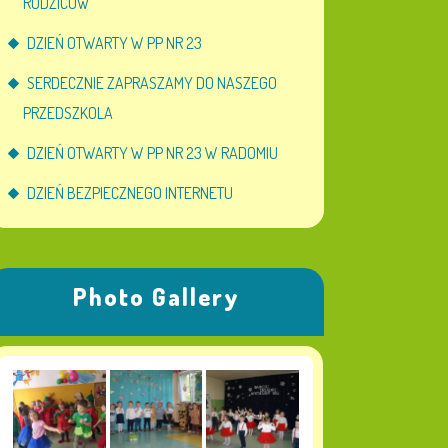
RODZICÓW
DZIEŃ OTWARTY W PP NR 23
SERDECZNIE ZAPRASZAMY DO NASZEGO
PRZEDSZKOLA
DZIEŃ OTWARTY W PP NR 23 W RADOMIU
DZIEŃ BEZPIECZNEGO INTERNETU
Photo Gallery