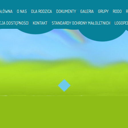
GŁÓWNA
O NAS
DLA RODZICA
DOKUMENTY
GALERIA
GRUPY
RODO
CJA DOSTĘPNOŚCI
KONTAKT
STANDARDY OCHRONY MAŁOLETNICH
LOGOPE