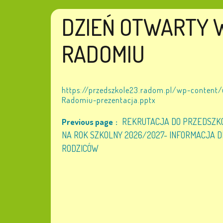
DZIEŃ OTWARTY W
RADOMIU
https://przedszkole23.radom.pl/wp-content
Radomiu-prezentacja.pptx
REKRUTACJA DO PRZEDSZK
Previous page
NA ROK SZKOLNY 2026/2027- INFORMACJA D
RODZICÓW