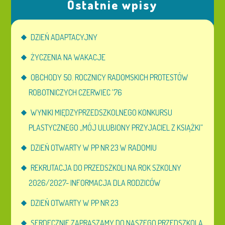
Ostatnie wpisy
DZIEŃ ADAPTACYJNY
ŻYCZENIA NA WAKACJE
OBCHODY 50. ROCZNICY RADOMSKICH PROTESTÓW
ROBOTNICZYCH CZERWIEC ’76
WYNIKI MIĘDZYPRZEDSZKOLNEGO KONKURSU
PLASTYCZNEGO „MÓJ ULUBIONY PRZYJACIEL Z KSIĄŻKI”
DZIEŃ OTWARTY W PP NR 23 W RADOMIU
REKRUTACJA DO PRZEDSZKOLI NA ROK SZKOLNY
2026/2027- INFORMACJA DLA RODZICÓW
DZIEŃ OTWARTY W PP NR 23
SERDECZNIE ZAPRASZAMY DO NASZEGO PRZEDSZKOLA