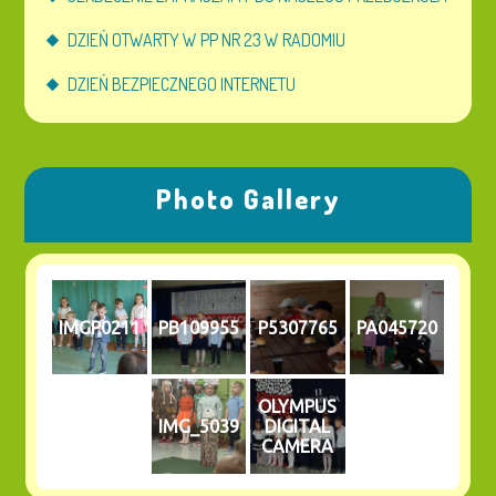
DZIEŃ OTWARTY W PP NR 23 W RADOMIU
DZIEŃ BEZPIECZNEGO INTERNETU
Photo Gallery
IMGP0211
PB109955
P5307765
PA045720
OLYMPUS
IMG_5039
DIGITAL
CAMERA