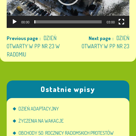
00:00
03:00
DZIEŃ
DZIEŃ
Previous page
Next page
OTWARTY W PP NR 23 W
OTWARTY W PP NR 23
RADOMIU
Ostatnie wpisy
DZIEŃ ADAPTACYJNY
ŻYCZENIA NA WAKACJE
OBCHODY 50. ROCZNICY RADOMSKICH PROTESTÓW