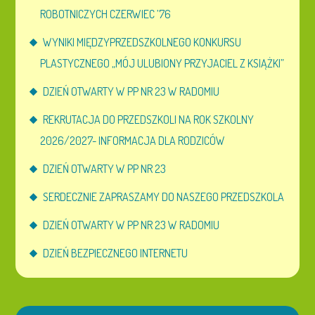
ROBOTNICZYCH CZERWIEC ’76
WYNIKI MIĘDZYPRZEDSZKOLNEGO KONKURSU
PLASTYCZNEGO „MÓJ ULUBIONY PRZYJACIEL Z KSIĄŻKI”
DZIEŃ OTWARTY W PP NR 23 W RADOMIU
REKRUTACJA DO PRZEDSZKOLI NA ROK SZKOLNY
2026/2027- INFORMACJA DLA RODZICÓW
DZIEŃ OTWARTY W PP NR 23
SERDECZNIE ZAPRASZAMY DO NASZEGO PRZEDSZKOLA
DZIEŃ OTWARTY W PP NR 23 W RADOMIU
DZIEŃ BEZPIECZNEGO INTERNETU