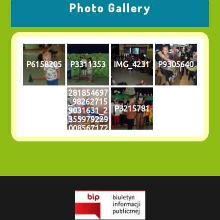
Photo Gallery
P6158205
P3311353
IMG_4231
P9305640
281854697
_98262715
P3215781
9031631_2
355979229
008567172
_n