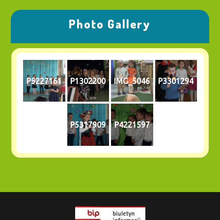
Photo Gallery
P5227161
P1302200
IMG_5046
P3301294
P5317909
P4221597