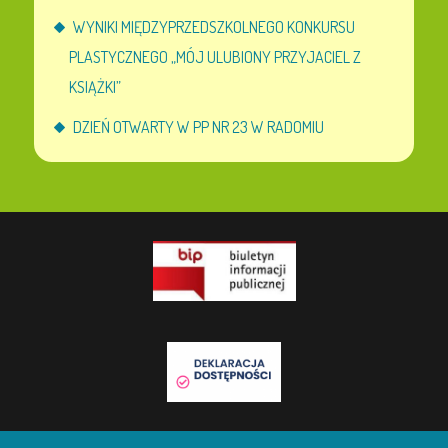
WYNIKI MIĘDZYPRZEDSZKOLNEGO KONKURSU
PLASTYCZNEGO „MÓJ ULUBIONY PRZYJACIEL Z
KSIĄŻKI”
DZIEŃ OTWARTY W PP NR 23 W RADOMIU