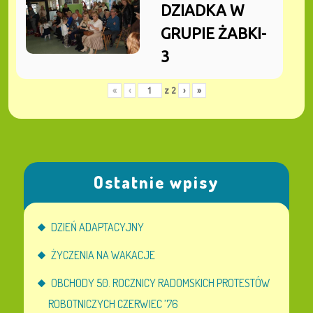
DZIADKA W
GRUPIE ŻABKI-
3
«
‹
z
2
›
»
Ostatnie wpisy
DZIEŃ ADAPTACYJNY
ŻYCZENIA NA WAKACJE
OBCHODY 50. ROCZNICY RADOMSKICH PROTESTÓW
ROBOTNICZYCH CZERWIEC ’76