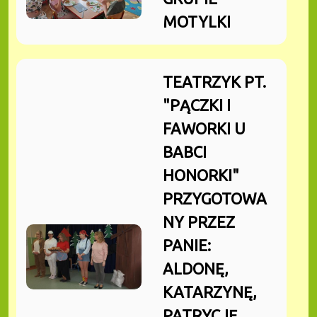
MOTYLKI
TEATRZYK PT.
"PĄCZKI I
FAWORKI U
BABCI
HONORKI"
PRZYGOTOWA
NY PRZEZ
PANIE:
ALDONĘ,
KATARZYNĘ,
PATRYCJĘ,