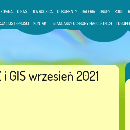
GŁÓWNA
O NAS
DLA RODZICA
DOKUMENTY
GALERIA
GRUPY
RODO
CJA DOSTĘPNOŚCI
KONTAKT
STANDARDY OCHRONY MAŁOLETNICH
LOGOPE
i GIS wrzesień 2021