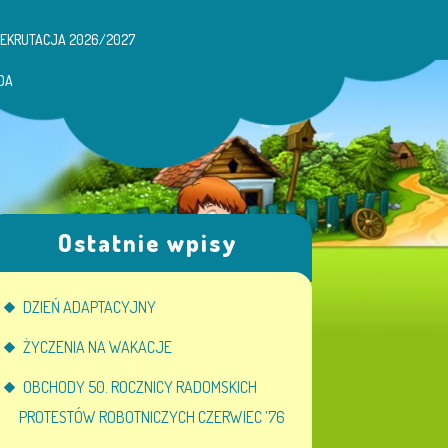
REKRUTACJA 2026/2027
DA
Ostatnie wpisy
DZIEŃ ADAPTACYJNY
ŻYCZENIA NA WAKACJE
OBCHODY 50. ROCZNICY RADOMSKICH
PROTESTÓW ROBOTNICZYCH CZERWIEC ’76