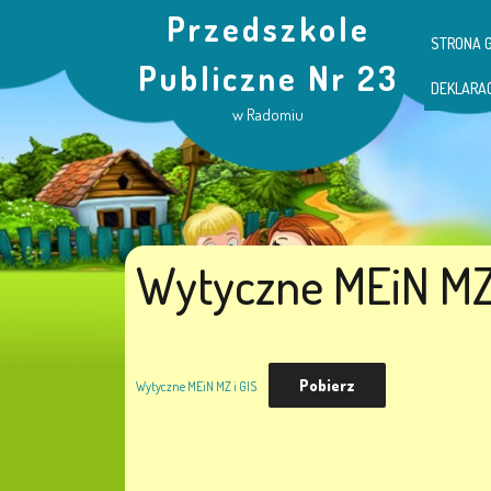
Przedszkole
STRONA 
Publiczne Nr 23
DEKLARA
w Radomiu
Wytyczne MEiN MZ 
Pobierz
Wytyczne MEiN MZ i GIS