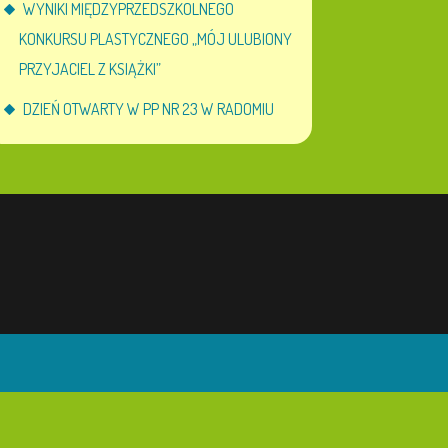
WYNIKI MIĘDZYPRZEDSZKOLNEGO
KONKURSU PLASTYCZNEGO „MÓJ ULUBIONY
PRZYJACIEL Z KSIĄŻKI”
DZIEŃ OTWARTY W PP NR 23 W RADOMIU