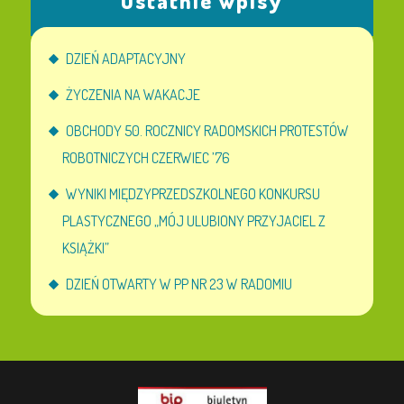
Ostatnie wpisy
DZIEŃ ADAPTACYJNY
ŻYCZENIA NA WAKACJE
OBCHODY 50. ROCZNICY RADOMSKICH PROTESTÓW
ROBOTNICZYCH CZERWIEC ’76
WYNIKI MIĘDZYPRZEDSZKOLNEGO KONKURSU
PLASTYCZNEGO „MÓJ ULUBIONY PRZYJACIEL Z
KSIĄŻKI”
DZIEŃ OTWARTY W PP NR 23 W RADOMIU