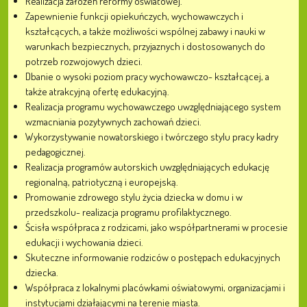
Realizacja założeń reformy oświatowej.
Zapewnienie funkcji opiekuńczych, wychowawczych i
kształcących, a także możliwości wspólnej zabawy i nauki w
warunkach bezpiecznych, przyjaznych i dostosowanych do
potrzeb rozwojowych dzieci.
Dbanie o wysoki poziom pracy wychowawczo- kształcącej, a
także atrakcyjną ofertę edukacyjną.
Realizacja programu wychowawczego uwzględniającego system
wzmacniania pozytywnych zachowań dzieci.
Wykorzystywanie nowatorskiego i twórczego stylu pracy kadry
pedagogicznej.
Realizacja programów autorskich uwzględniających edukację
regionalną, patriotyczną i europejską.
Promowanie zdrowego stylu życia dziecka w domu i w
przedszkolu- realizacja programu profilaktycznego.
Ścisła współpraca z rodzicami, jako współpartnerami w procesie
edukacji i wychowania dzieci.
Skuteczne informowanie rodziców o postępach edukacyjnych
dziecka.
Współpraca z lokalnymi placówkami oświatowymi, organizacjami i
instytucjami działającymi na terenie miasta.