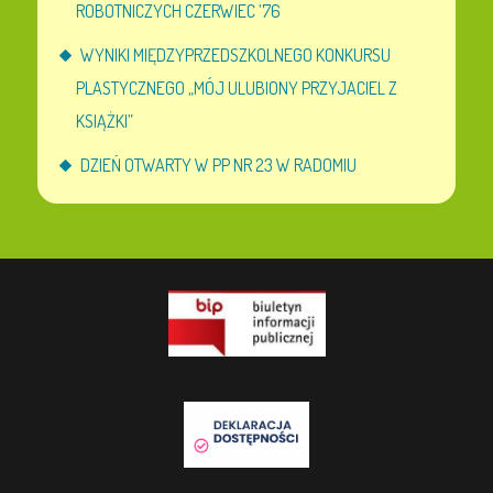
ROBOTNICZYCH CZERWIEC ’76
WYNIKI MIĘDZYPRZEDSZKOLNEGO KONKURSU
PLASTYCZNEGO „MÓJ ULUBIONY PRZYJACIEL Z
KSIĄŻKI”
DZIEŃ OTWARTY W PP NR 23 W RADOMIU