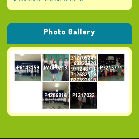
Photo Gallery
312705249
_68222920
P6143159
IMGP0213
P3215771
9712487_1
712682519
827392618
_n
P4266816
P1217022