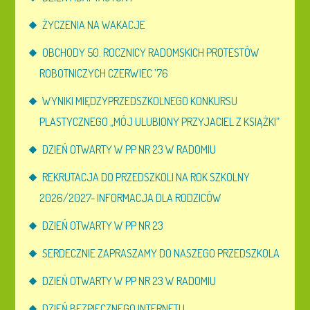
ŻYCZENIA NA WAKACJE
OBCHODY 50. ROCZNICY RADOMSKICH PROTESTÓW
ROBOTNICZYCH CZERWIEC ’76
WYNIKI MIĘDZYPRZEDSZKOLNEGO KONKURSU
PLASTYCZNEGO „MÓJ ULUBIONY PRZYJACIEL Z KSIĄŻKI”
DZIEŃ OTWARTY W PP NR 23 W RADOMIU
REKRUTACJA DO PRZEDSZKOLI NA ROK SZKOLNY
2026/2027- INFORMACJA DLA RODZICÓW
DZIEŃ OTWARTY W PP NR 23
SERDECZNIE ZAPRASZAMY DO NASZEGO PRZEDSZKOLA
DZIEŃ OTWARTY W PP NR 23 W RADOMIU
DZIEŃ BEZPIECZNEGO INTERNETU