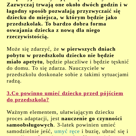
Zazwyczaj trwają one około dwóch godzin i w
łagodny sposób pozwalają przyzwyczaić się
dziecku do miejsca, w którym będzie jako
przedszkolak. To bardzo dobra forma
oswajania dziecka z nową dla niego
rzeczywistością.
Może się zdarzyć, że
w pierwszych dniach
pobytu w przedszkolu dziecko nie będzie
miało apetytu
, będzie płaczliwe i będzie tęsknić
do domu. To się zdarza. Nauczyciele w
przedszkolu doskonale sobie z takimi sytuacjami
radzą.
3.Co powinno umieć dziecko przed pójściem
do przedszkola?
Ważnym elementem, ułatwiającym dziecku
proces adaptacji, jest
nauczenie go czynności
samoobsługowych
. 3-latek powinien umieć
samodzielnie jeść,
umyć ręce
i buzię, ubrać się i