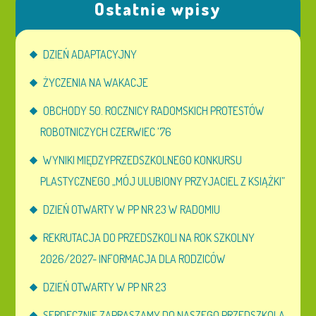
Ostatnie wpisy
DZIEŃ ADAPTACYJNY
ŻYCZENIA NA WAKACJE
OBCHODY 50. ROCZNICY RADOMSKICH PROTESTÓW
ROBOTNICZYCH CZERWIEC ’76
WYNIKI MIĘDZYPRZEDSZKOLNEGO KONKURSU
PLASTYCZNEGO „MÓJ ULUBIONY PRZYJACIEL Z KSIĄŻKI”
DZIEŃ OTWARTY W PP NR 23 W RADOMIU
REKRUTACJA DO PRZEDSZKOLI NA ROK SZKOLNY
2026/2027- INFORMACJA DLA RODZICÓW
DZIEŃ OTWARTY W PP NR 23
SERDECZNIE ZAPRASZAMY DO NASZEGO PRZEDSZKOLA