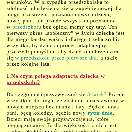
warunków. W przypadku przedszkolaka to
zdolność odnalezienia się w zupełnie nowej dla
niego przestrzeni, poznania nowych dzieci,
nowej pani, ale przede wszystkim pozostania
w
przedszkolu
bez opieki mamy czy taty. Ten
pierwszy okres „społeczny” w życiu dziecka jest
dla niego bardzo ważny i dlatego trzeba zrobić
wszystko, by dziecko proces adaptacyjny
przeszedł pomyślnie i by dziecko dobrze czuło
się
w przedszkolu przez pierwsze dni,
a także
przez kolejne lata.
1.
Na czym polega adaptacja dziecka w
przedszkolu?
Do czego musi przyzwyczaić się
3-latek
? Przede
wszystkim do tego, że zostanie pozostawiony w
nowym miejscu bez mamy i taty. Będzie nowa
pani, będą koledzy, będzie nowy
rytm dnia
.
Dzieci mają swoje przyzwyczajenia, które
ulegną zmianie. To dla większości z nich jest
trudne. Niektóre dość szybko odnajdują się w