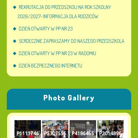
REKRUTACJA DO PRZEDSZKOLI NA ROK SZKOLNY
2026/2027- INFORMACJA DLA RODZICÓW
DZIEŃ OTWARTY W PP NR 23
SERDECZNIE ZAPRASZAMY DO NASZEGO PRZEDSZKOLA
DZIEŃ OTWARTY W PP NR 23 W RADOMIU
DZIEŃ BEZPIECZNEGO INTERNETU
Photo Gallery
P1111746
P5307555
P4186465
P2014896