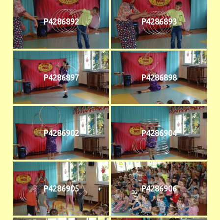
P4286892
P4286893
P4286897
P4286898
P4286902
P4286904
P4286905
P4286906