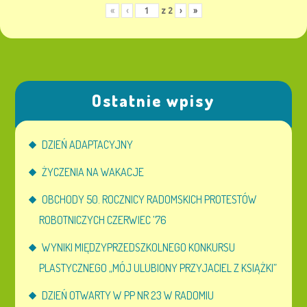
«
‹
z
2
›
»
Ostatnie wpisy
DZIEŃ ADAPTACYJNY
ŻYCZENIA NA WAKACJE
OBCHODY 50. ROCZNICY RADOMSKICH PROTESTÓW
ROBOTNICZYCH CZERWIEC ’76
WYNIKI MIĘDZYPRZEDSZKOLNEGO KONKURSU
PLASTYCZNEGO „MÓJ ULUBIONY PRZYJACIEL Z KSIĄŻKI”
DZIEŃ OTWARTY W PP NR 23 W RADOMIU