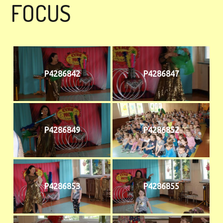
FOCUS
P4286842
P4286847
P4286849
P4286852
P4286853
P4286855