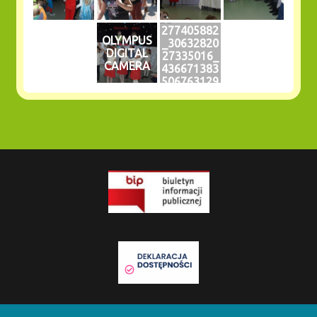
277405882
OLYMPUS
_30632820
DIGITAL
27335016_
CAMERA
436671383
506763129
9_n —
kopia