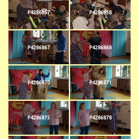
P4286857
P4286858
P4286867
P4286868
P4286870
P4286871
P4286875
P4286878