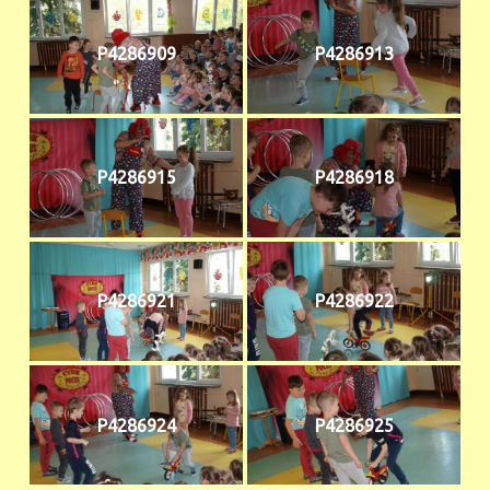
P4286909
P4286913
P4286915
P4286918
P4286921
P4286922
P4286924
P4286925