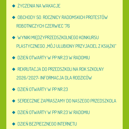
ŻYCZENIA NA WAKACJE
OBCHODY 50. ROCZNICY RADOMSKICH PROTESTÓW
ROBOTNICZYCH CZERWIEC ’76
WYNIKI MIĘDZYPRZEDSZKOLNEGO KONKURSU
PLASTYCZNEGO „MÓJ ULUBIONY PRZYJACIEL Z KSIĄŻKI”
DZIEŃ OTWARTY W PP NR 23 W RADOMIU
REKRUTACJA DO PRZEDSZKOLI NA ROK SZKOLNY
2026/2027- INFORMACJA DLA RODZICÓW
DZIEŃ OTWARTY W PP NR 23
SERDECZNIE ZAPRASZAMY DO NASZEGO PRZEDSZKOLA
DZIEŃ OTWARTY W PP NR 23 W RADOMIU
DZIEŃ BEZPIECZNEGO INTERNETU