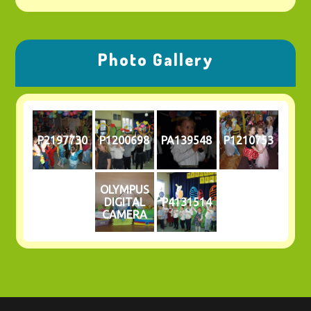
Photo Gallery
P2197730
P1200698
PA139548
P1210753
OLYMPUS
DIGITAL
P4131514
CAMERA