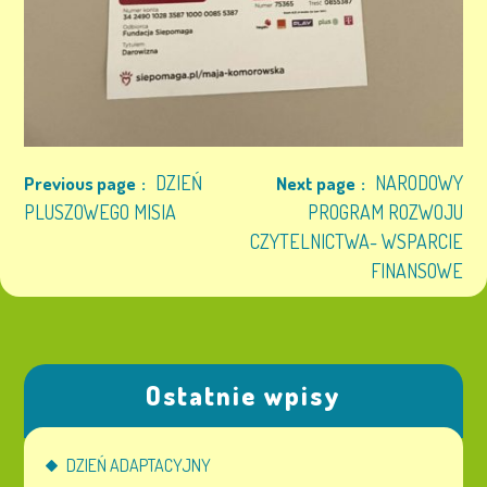
DZIEŃ
NARODOWY
Previous page
Next page
PLUSZOWEGO MISIA
PROGRAM ROZWOJU
CZYTELNICTWA- WSPARCIE
FINANSOWE
Ostatnie wpisy
DZIEŃ ADAPTACYJNY