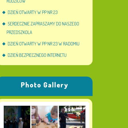
RODZICÓW
DZIEŃ OTWARTY W PP NR 23
SERDECZNIE ZAPRASZAMY DO NASZEGO
PRZEDSZKOLA
DZIEŃ OTWARTY W PP NR 23 W RADOMIU
DZIEŃ BEZPIECZNEGO INTERNETU
Photo Gallery