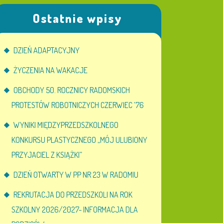
Ostatnie wpisy
DZIEŃ ADAPTACYJNY
ŻYCZENIA NA WAKACJE
OBCHODY 50. ROCZNICY RADOMSKICH
PROTESTÓW ROBOTNICZYCH CZERWIEC ’76
WYNIKI MIĘDZYPRZEDSZKOLNEGO
KONKURSU PLASTYCZNEGO „MÓJ ULUBIONY
PRZYJACIEL Z KSIĄŻKI”
DZIEŃ OTWARTY W PP NR 23 W RADOMIU
REKRUTACJA DO PRZEDSZKOLI NA ROK
SZKOLNY 2026/2027- INFORMACJA DLA