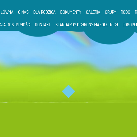
GŁÓWNA
O NAS
DLA RODZICA
DOKUMENTY
GALERIA
GRUPY
RODO
CJA DOSTĘPNOŚCI
KONTAKT
STANDARDY OCHRONY MAŁOLETNICH
LOGOPE