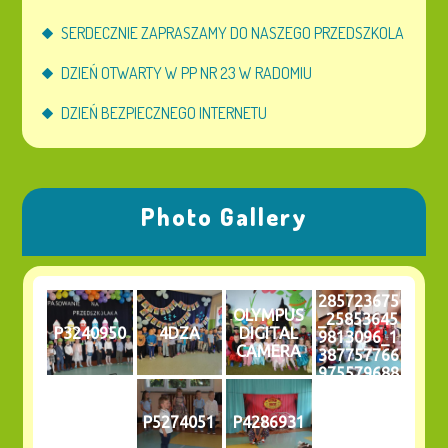
SERDECZNIE ZAPRASZAMY DO NASZEGO PRZEDSZKOLA
DZIEŃ OTWARTY W PP NR 23 W RADOMIU
DZIEŃ BEZPIECZNEGO INTERNETU
Photo Gallery
285723675
OLYMPUS
_25853645
P3240950
4DZA
DIGITAL
9813096_1
CAMERA
387757766
975579688
_n
P5274051
P4286931