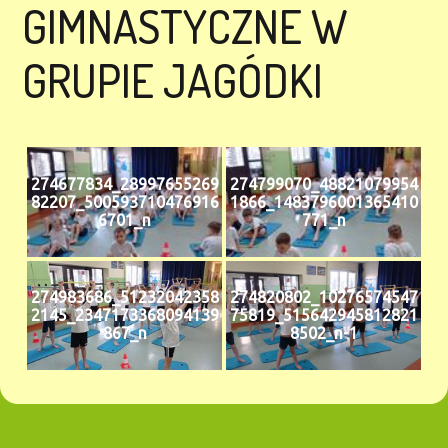
GIMNASTYCZNE W
GRUPIE JAGÓDKI
274677834_28997655269
274799070_48821079954
82207_500593710476916
1866_1483796001365410
6701_n
771_n
274983686_51232042358
274820802_10276574547
2145_2347173368094139
75819_515642945812821
867_n
8502_n-1