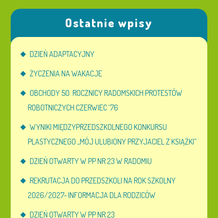
Ostatnie wpisy
DZIEŃ ADAPTACYJNY
ŻYCZENIA NA WAKACJE
OBCHODY 50. ROCZNICY RADOMSKICH PROTESTÓW
ROBOTNICZYCH CZERWIEC ’76
WYNIKI MIĘDZYPRZEDSZKOLNEGO KONKURSU
PLASTYCZNEGO „MÓJ ULUBIONY PRZYJACIEL Z KSIĄŻKI”
DZIEŃ OTWARTY W PP NR 23 W RADOMIU
REKRUTACJA DO PRZEDSZKOLI NA ROK SZKOLNY
2026/2027- INFORMACJA DLA RODZICÓW
DZIEŃ OTWARTY W PP NR 23