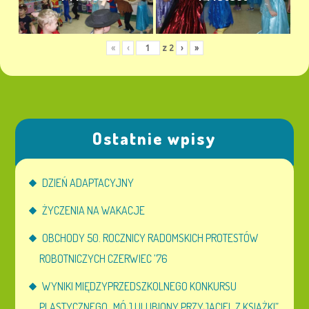
«
‹
z
2
›
»
Ostatnie wpisy
DZIEŃ ADAPTACYJNY
ŻYCZENIA NA WAKACJE
OBCHODY 50. ROCZNICY RADOMSKICH PROTESTÓW
ROBOTNICZYCH CZERWIEC ’76
WYNIKI MIĘDZYPRZEDSZKOLNEGO KONKURSU
PLASTYCZNEGO „MÓJ ULUBIONY PRZYJACIEL Z KSIĄŻKI”