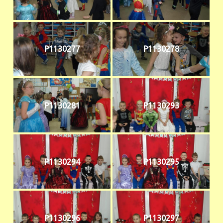
P1130277
P1130278
P1130281
P1130293
P1130294
P1130295
P1130296
P1130297