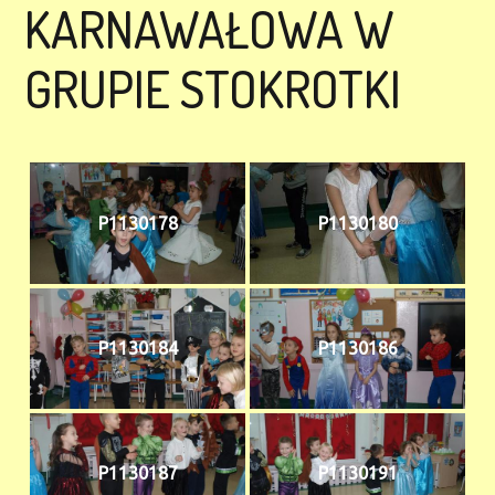
KARNAWAŁOWA W
GRUPIE STOKROTKI
P1130178
P1130180
P1130184
P1130186
P1130187
P1130191