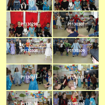
P1130298
P1130307
P1130308
P1130309
P1130311
P1130335
P1130336
P1130380