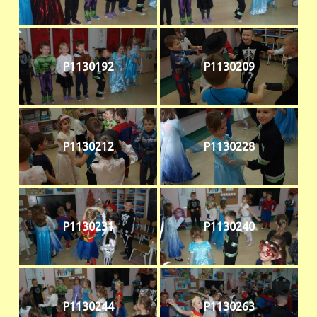
P1130192
P1130209
P1130212
P1130228
P1130231
P1130240
P1130244
P1130263