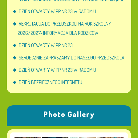
DZIEŃ OTWARTY W PP NR 23 W RADOMIU
REKRUTACJA DO PRZEDSZKOLI NA ROK SZKOLNY
2026/2027- INFORMACJA DLA RODZICÓW
DZIEŃ OTWARTY W PP NR 23
SERDECZNIE ZAPRASZAMY DO NASZEGO PRZEDSZKOLA
DZIEŃ OTWARTY W PP NR 23 W RADOMIU
DZIEŃ BEZPIECZNEGO INTERNETU
Photo Gallery