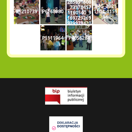
285891608
IMG_2021
_73370457
P1210739
P6168980
1104_1159
1160540_9
56
169729269
929979420
_n
P1111964
P4056284