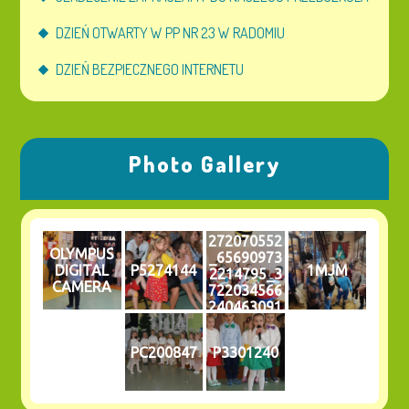
DZIEŃ OTWARTY W PP NR 23 W RADOMIU
DZIEŃ BEZPIECZNEGO INTERNETU
Photo Gallery
272070552
OLYMPUS
_65690973
DIGITAL
P5274144
1MJM
2214795_3
CAMERA
722034566
240463091
_n
PC200847
P3301240