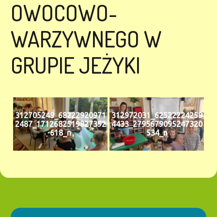
OWOCOWO-
WARZYWNEGO W
GRUPIE JEŻYKI
312705249_68222920971
312972031_62522224259
2487_1712682519827392
4433_2795679095247320
618_n
534_n