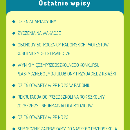
Ostatnie wpisy
DZIEŃ ADAPTACYJNY
ŻYCZENIA NA WAKACJE
OBCHODY 50. ROCZNICY RADOMSKICH PROTESTÓW
ROBOTNICZYCH CZERWIEC ’76
WYNIKI MIĘDZYPRZEDSZKOLNEGO KONKURSU
PLASTYCZNEGO „MÓJ ULUBIONY PRZYJACIEL Z KSIĄŻKI”
DZIEŃ OTWARTY W PP NR 23 W RADOMIU
REKRUTACJA DO PRZEDSZKOLI NA ROK SZKOLNY
2026/2027- INFORMACJA DLA RODZICÓW
DZIEŃ OTWARTY W PP NR 23
SERDECZNIE ZAPRASZAMY DO NASZEGO PRZEDSZKOLA