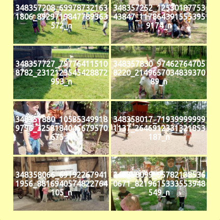
348357208_69978732163
348357252_12530187753
1806_8929719847789363
43847_117864391555395
572_n
9174_n
348357727_79776411510
348357830_97462764705
8782_2312123545428872
8220_2149657034839370
953_n
89_n
348357880_10585349918
348358017_71939999999
9796_3258184045679570
1137_2646912331321853
675_n
187_n
348358066_69192267941
348358099_95782138536
1956_8816940574822764
0671_8219615333553948
105_n
549_n