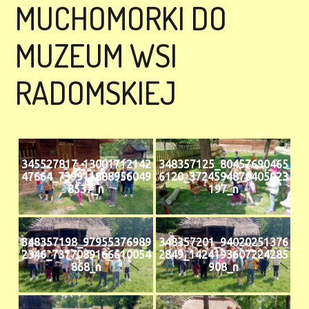
MUCHOMORKI DO
MUZEUM WSI
RADOMSKIEJ
345527817_13001712142
348357125_80457690465
47664_739911888956049
6120_3724594870405023
8537_n
197_n
348357198_97955376989
348357201_94020251376
2346_7377089166610054
2849_1424193607224285
868_n
908_n