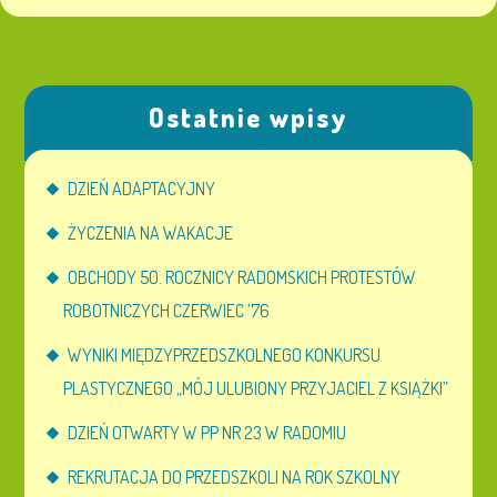
Ostatnie wpisy
DZIEŃ ADAPTACYJNY
ŻYCZENIA NA WAKACJE
OBCHODY 50. ROCZNICY RADOMSKICH PROTESTÓW
ROBOTNICZYCH CZERWIEC ’76
WYNIKI MIĘDZYPRZEDSZKOLNEGO KONKURSU
PLASTYCZNEGO „MÓJ ULUBIONY PRZYJACIEL Z KSIĄŻKI”
DZIEŃ OTWARTY W PP NR 23 W RADOMIU
REKRUTACJA DO PRZEDSZKOLI NA ROK SZKOLNY