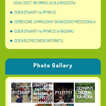
2026/2027- INFORMACJA DLA RODZICÓW
DZIEŃ OTWARTY W PP NR 23
SERDECZNIE ZAPRASZAMY DO NASZEGO PRZEDSZKOLA
DZIEŃ OTWARTY W PP NR 23 W RADOMIU
DZIEŃ BEZPIECZNEGO INTERNETU
Photo Gallery
286017043
OLYMPUS
_56773434
P1130307
P1111711
DIGITAL
4696540_8
CAMERA
902792225
573644233