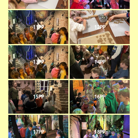
11PP
12PP
13PP
14PP
15PP
16PP
17PP
18PP