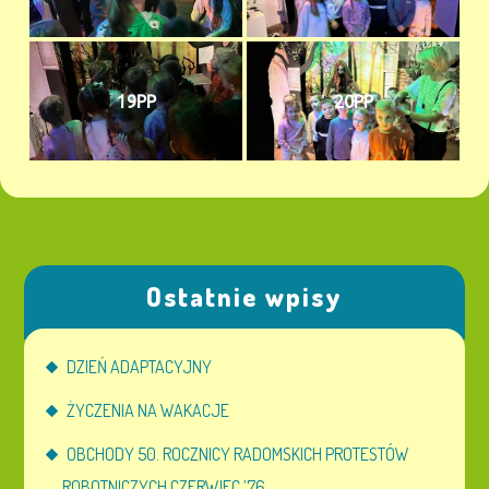
19PP
20PP
Ostatnie wpisy
DZIEŃ ADAPTACYJNY
ŻYCZENIA NA WAKACJE
OBCHODY 50. ROCZNICY RADOMSKICH PROTESTÓW
ROBOTNICZYCH CZERWIEC ’76