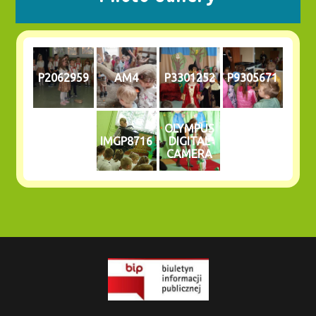
P2062959
AM4
P3301252
P9305671
OLYMPUS
IMGP8716
DIGITAL
CAMERA