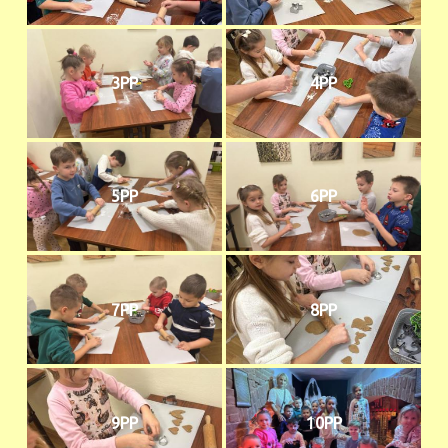
3PP
4PP
5PP
6PP
7PP
8PP
9PP
10PP