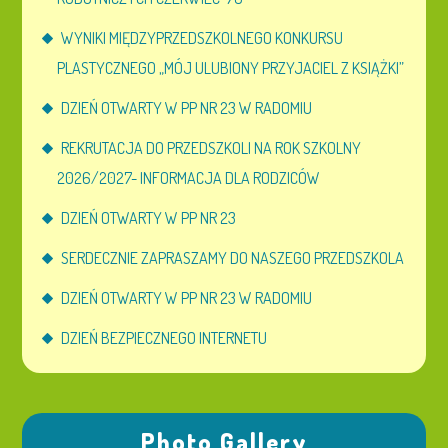
WYNIKI MIĘDZYPRZEDSZKOLNEGO KONKURSU
PLASTYCZNEGO „MÓJ ULUBIONY PRZYJACIEL Z KSIĄŻKI”
DZIEŃ OTWARTY W PP NR 23 W RADOMIU
REKRUTACJA DO PRZEDSZKOLI NA ROK SZKOLNY
2026/2027- INFORMACJA DLA RODZICÓW
DZIEŃ OTWARTY W PP NR 23
SERDECZNIE ZAPRASZAMY DO NASZEGO PRZEDSZKOLA
DZIEŃ OTWARTY W PP NR 23 W RADOMIU
DZIEŃ BEZPIECZNEGO INTERNETU
Photo Gallery