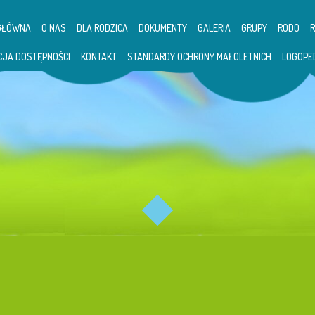
GŁÓWNA
O NAS
DLA RODZICA
DOKUMENTY
GALERIA
GRUPY
RODO
CJA DOSTĘPNOŚCI
KONTAKT
STANDARDY OCHRONY MAŁOLETNICH
LOGOPE