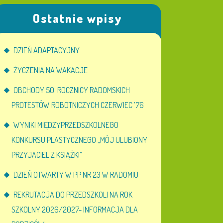
Ostatnie wpisy
DZIEŃ ADAPTACYJNY
ŻYCZENIA NA WAKACJE
OBCHODY 50. ROCZNICY RADOMSKICH
PROTESTÓW ROBOTNICZYCH CZERWIEC ’76
WYNIKI MIĘDZYPRZEDSZKOLNEGO
KONKURSU PLASTYCZNEGO „MÓJ ULUBIONY
PRZYJACIEL Z KSIĄŻKI”
DZIEŃ OTWARTY W PP NR 23 W RADOMIU
REKRUTACJA DO PRZEDSZKOLI NA ROK
SZKOLNY 2026/2027- INFORMACJA DLA