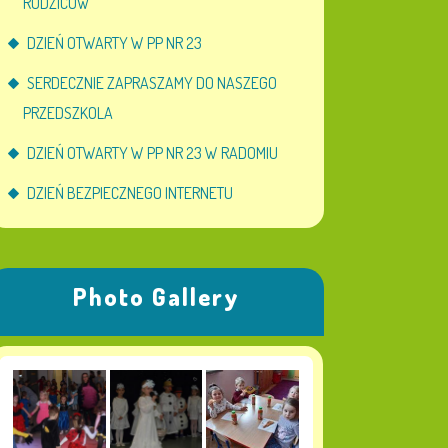
RODZICÓW
DZIEŃ OTWARTY W PP NR 23
SERDECZNIE ZAPRASZAMY DO NASZEGO
PRZEDSZKOLA
DZIEŃ OTWARTY W PP NR 23 W RADOMIU
DZIEŃ BEZPIECZNEGO INTERNETU
Photo Gallery