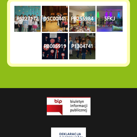
P5227172
DSC00441
PB255984
5FKJ
PB085919
P1304741