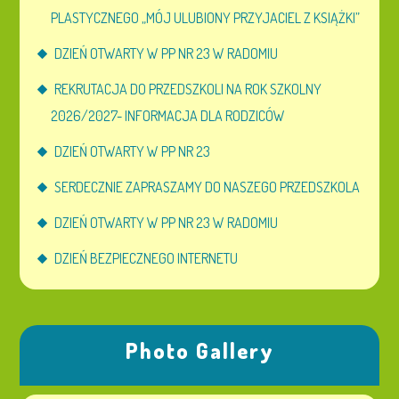
PLASTYCZNEGO „MÓJ ULUBIONY PRZYJACIEL Z KSIĄŻKI”
DZIEŃ OTWARTY W PP NR 23 W RADOMIU
REKRUTACJA DO PRZEDSZKOLI NA ROK SZKOLNY
2026/2027- INFORMACJA DLA RODZICÓW
DZIEŃ OTWARTY W PP NR 23
SERDECZNIE ZAPRASZAMY DO NASZEGO PRZEDSZKOLA
DZIEŃ OTWARTY W PP NR 23 W RADOMIU
DZIEŃ BEZPIECZNEGO INTERNETU
Photo Gallery