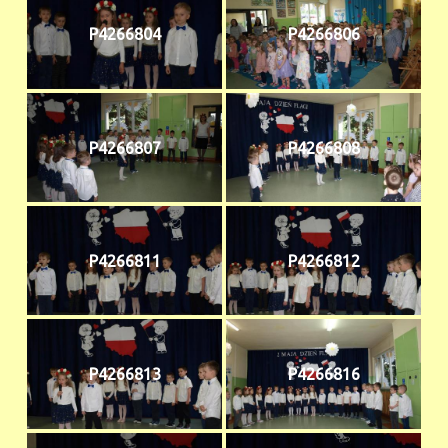
P4266804
P4266806
P4266807
P4266808
P4266811
P4266812
P4266813
P4266816