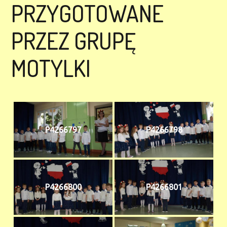
PRZYGOTOWANE
PRZEZ GRUPĘ
MOTYLKI
P4266797
P4266798
P4266800
P4266801