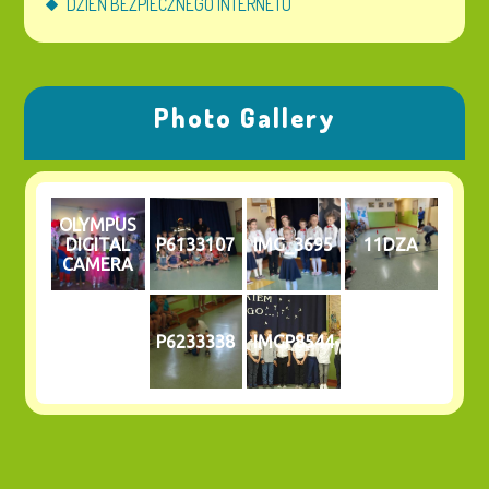
DZIEŃ BEZPIECZNEGO INTERNETU
Photo Gallery
OLYMPUS
DIGITAL
P6133107
IMG_3695
11DZA
CAMERA
P6233338
IMGP8544