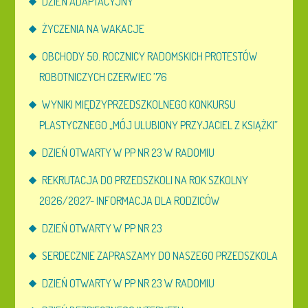
DZIEŃ ADAPTACYJNY
ŻYCZENIA NA WAKACJE
OBCHODY 50. ROCZNICY RADOMSKICH PROTESTÓW
ROBOTNICZYCH CZERWIEC ’76
WYNIKI MIĘDZYPRZEDSZKOLNEGO KONKURSU
PLASTYCZNEGO „MÓJ ULUBIONY PRZYJACIEL Z KSIĄŻKI”
DZIEŃ OTWARTY W PP NR 23 W RADOMIU
REKRUTACJA DO PRZEDSZKOLI NA ROK SZKOLNY
2026/2027- INFORMACJA DLA RODZICÓW
DZIEŃ OTWARTY W PP NR 23
SERDECZNIE ZAPRASZAMY DO NASZEGO PRZEDSZKOLA
DZIEŃ OTWARTY W PP NR 23 W RADOMIU