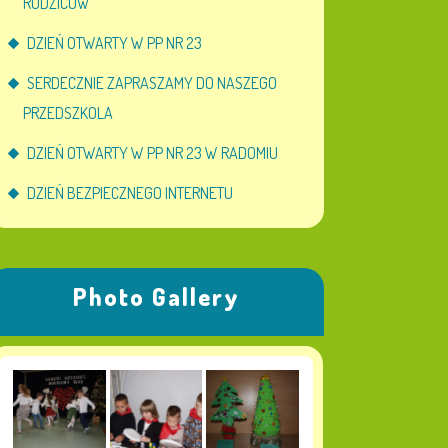
RODZICÓW
DZIEŃ OTWARTY W PP NR 23
SERDECZNIE ZAPRASZAMY DO NASZEGO
PRZEDSZKOLA
DZIEŃ OTWARTY W PP NR 23 W RADOMIU
DZIEŃ BEZPIECZNEGO INTERNETU
Photo Gallery