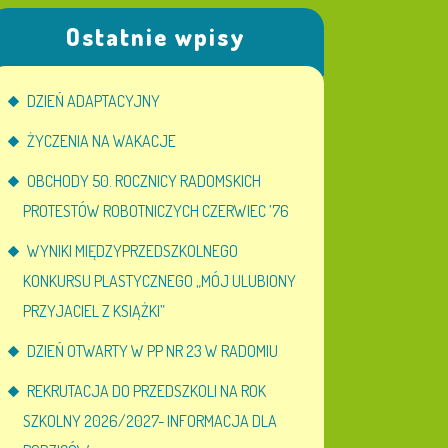
Ostatnie wpisy
DZIEŃ ADAPTACYJNY
ŻYCZENIA NA WAKACJE
OBCHODY 50. ROCZNICY RADOMSKICH
PROTESTÓW ROBOTNICZYCH CZERWIEC ’76
WYNIKI MIĘDZYPRZEDSZKOLNEGO
KONKURSU PLASTYCZNEGO „MÓJ ULUBIONY
PRZYJACIEL Z KSIĄŻKI”
DZIEŃ OTWARTY W PP NR 23 W RADOMIU
REKRUTACJA DO PRZEDSZKOLI NA ROK
SZKOLNY 2026/2027- INFORMACJA DLA