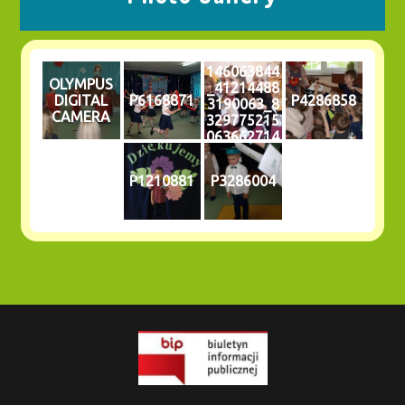
146063844
OLYMPUS
_41214488
DIGITAL
P6168871
P4286858
3190063_8
CAMERA
329775215
063662714
_n
P1210881
P3286004