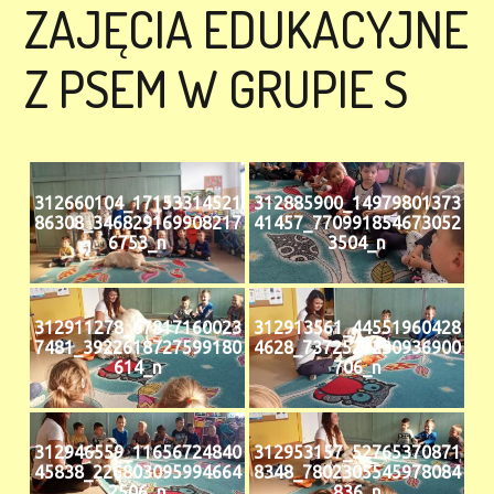
ZAJĘCIA EDUKACYJNE
Z PSEM W GRUPIE S
312660104_17153314521
312885900_14979801373
86308_346829169908217
41457_770991854673052
6753_n
3504_n
312911278_67817160023
312913561_44551960428
7481_3922618727599180
4628_7372527230936900
614_n
706_n
312946559_11656724840
312953157_52765370871
45838_226803095994664
8348_7802305545978084
2506_n
836_n