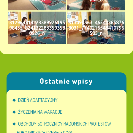
312964314_23389926195
313094563_46540365876
98455_824132283359358
8031_7740216548410796
0926_n
505_n
Ostatnie wpisy
DZIEŃ ADAPTACYJNY
ŻYCZENIA NA WAKACJE
OBCHODY 50. ROCZNICY RADOMSKICH PROTESTÓW
ROBOTNICZYCH CZERWIEC ’76