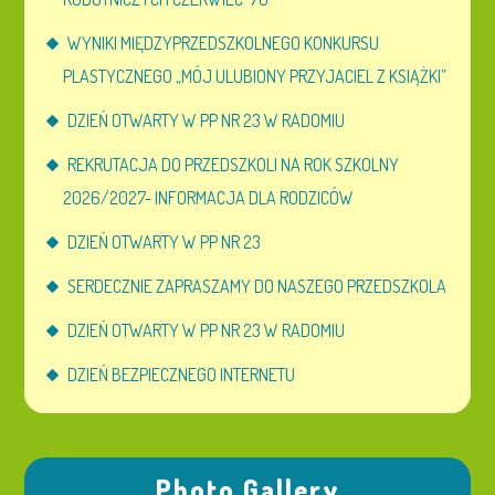
WYNIKI MIĘDZYPRZEDSZKOLNEGO KONKURSU
PLASTYCZNEGO „MÓJ ULUBIONY PRZYJACIEL Z KSIĄŻKI”
DZIEŃ OTWARTY W PP NR 23 W RADOMIU
REKRUTACJA DO PRZEDSZKOLI NA ROK SZKOLNY
2026/2027- INFORMACJA DLA RODZICÓW
DZIEŃ OTWARTY W PP NR 23
SERDECZNIE ZAPRASZAMY DO NASZEGO PRZEDSZKOLA
DZIEŃ OTWARTY W PP NR 23 W RADOMIU
DZIEŃ BEZPIECZNEGO INTERNETU
Photo Gallery