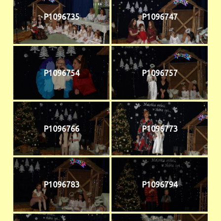
P1096735
P1096747
P1096754
P1096757
P1096766
P1096773
P1096783
P1096794