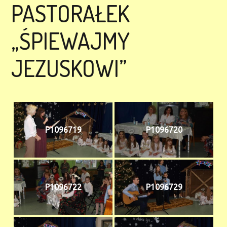
PASTORAŁEK
„ŚPIEWAJMY
JEZUSKOWI”
P1096719
P1096720
P1096722
P1096729