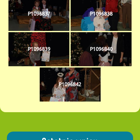
P1096837
P1096838
P1096839
P1096840
P1096842