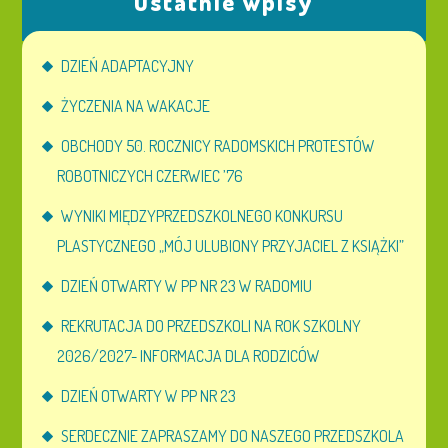
Ostatnie wpisy
DZIEŃ ADAPTACYJNY
ŻYCZENIA NA WAKACJE
OBCHODY 50. ROCZNICY RADOMSKICH PROTESTÓW
ROBOTNICZYCH CZERWIEC ’76
WYNIKI MIĘDZYPRZEDSZKOLNEGO KONKURSU
PLASTYCZNEGO „MÓJ ULUBIONY PRZYJACIEL Z KSIĄŻKI”
DZIEŃ OTWARTY W PP NR 23 W RADOMIU
REKRUTACJA DO PRZEDSZKOLI NA ROK SZKOLNY
2026/2027- INFORMACJA DLA RODZICÓW
DZIEŃ OTWARTY W PP NR 23
SERDECZNIE ZAPRASZAMY DO NASZEGO PRZEDSZKOLA