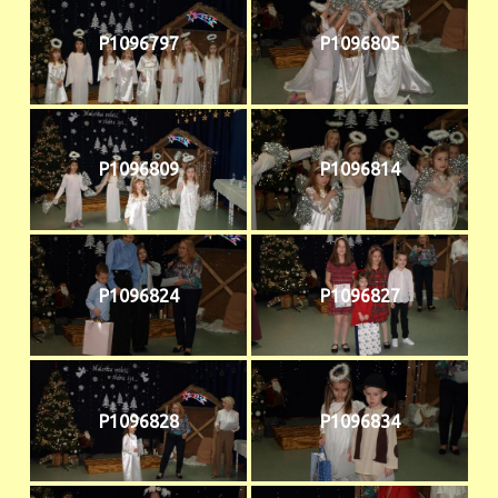
P1096797
P1096805
P1096809
P1096814
P1096824
P1096827
P1096828
P1096834