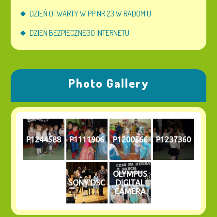
DZIEŃ OTWARTY W PP NR 23 W RADOMIU
DZIEŃ BEZPIECZNEGO INTERNETU
Photo Gallery
P1244588
P1111906
P1200566
P1237360
OLYMPUS
SONY DSC
DIGITAL
CAMERA