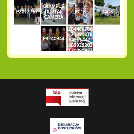
OLYMPUS
P2012767
DIGITAL
PC15
24OS
CAMERA
284466786
_23891078
P3240944
64565442_
689929203
121091927
_n