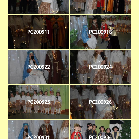
PC200911
PC200918
PC200922
PC200924
PC200925
PC200926
PC200931
PC200936