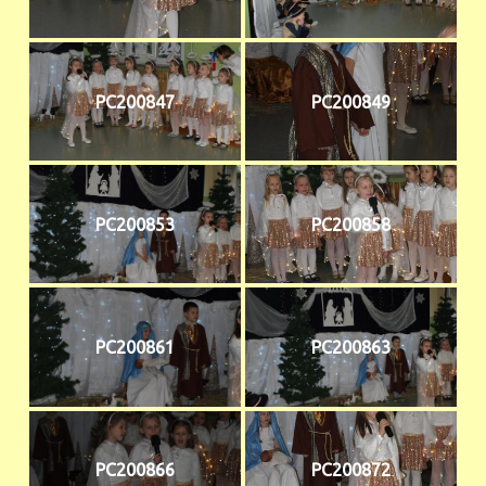
PC200847
PC200849
PC200853
PC200858
PC200861
PC200863
PC200866
PC200872