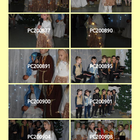
PC200877
PC200890
PC200891
PC200895
PC200900
PC200901
PC200904
PC200908