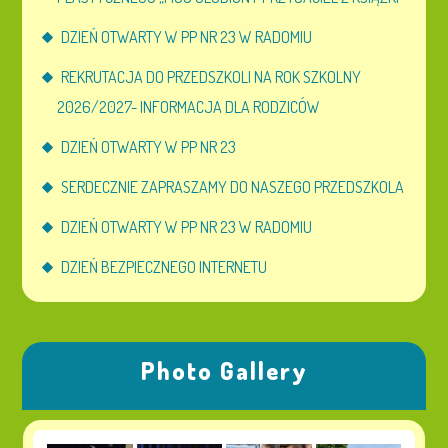
DZIEŃ OTWARTY W PP NR 23 W RADOMIU
REKRUTACJA DO PRZEDSZKOLI NA ROK SZKOLNY
2026/2027- INFORMACJA DLA RODZICÓW
DZIEŃ OTWARTY W PP NR 23
SERDECZNIE ZAPRASZAMY DO NASZEGO PRZEDSZKOLA
DZIEŃ OTWARTY W PP NR 23 W RADOMIU
DZIEŃ BEZPIECZNEGO INTERNETU
Photo Gallery