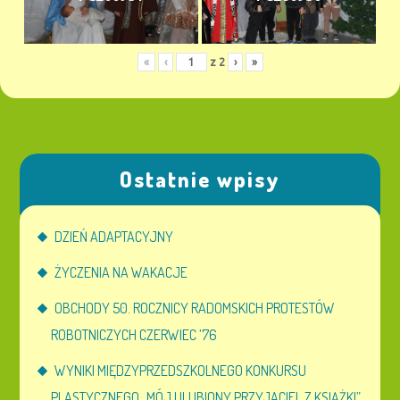
«
‹
z
2
›
»
Ostatnie wpisy
DZIEŃ ADAPTACYJNY
ŻYCZENIA NA WAKACJE
OBCHODY 50. ROCZNICY RADOMSKICH PROTESTÓW
ROBOTNICZYCH CZERWIEC ’76
WYNIKI MIĘDZYPRZEDSZKOLNEGO KONKURSU
PLASTYCZNEGO „MÓJ ULUBIONY PRZYJACIEL Z KSIĄŻKI”