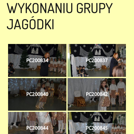
WYKONANIU GRUPY
JAGÓDKI
PC200834
PC200837
PC200840
PC200842
PC200844
PC200845