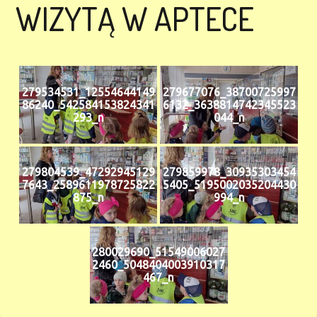
WIZYTĄ W APTECE
279534531_12554644149
279677076_38700725997
86240_542584153824341
6132_3638814742345523
293_n
044_n
279804539_47292945129
279859978_30935303454
7643_2589611978725822
5405_5195002035204430
875_n
994_n
280029690_51549006027
2460_5048404003910317
467_n