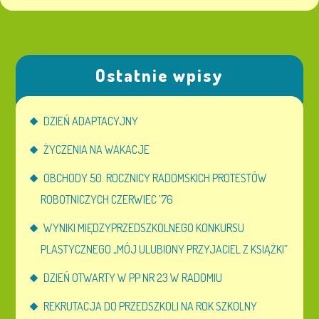
Ostatnie wpisy
DZIEŃ ADAPTACYJNY
ŻYCZENIA NA WAKACJE
OBCHODY 50. ROCZNICY RADOMSKICH PROTESTÓW
ROBOTNICZYCH CZERWIEC ’76
WYNIKI MIĘDZYPRZEDSZKOLNEGO KONKURSU
PLASTYCZNEGO „MÓJ ULUBIONY PRZYJACIEL Z KSIĄŻKI”
DZIEŃ OTWARTY W PP NR 23 W RADOMIU
REKRUTACJA DO PRZEDSZKOLI NA ROK SZKOLNY