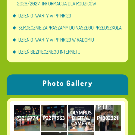
2026/2027- INFORMACJA DLA RODZICÓW
DZIEŃ OTWARTY W PP NR 23
SERDECZNIE ZAPRASZAMY DO NASZEGO PRZEDSZKOLA
DZIEŃ OTWARTY W PP NR 23 W RADOMIU
DZIEŃ BEZPIECZNEGO INTERNETU
Photo Gallery
OLYMPUS
P3215774
P2277963
DIGITAL
P1302321
CAMERA