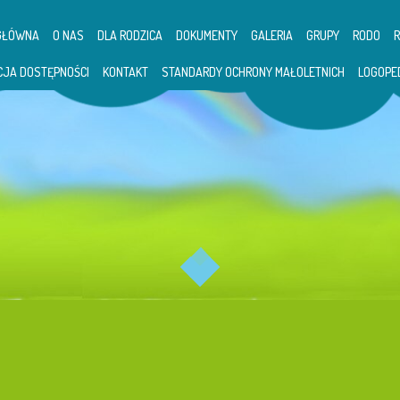
GŁÓWNA
O NAS
DLA RODZICA
DOKUMENTY
GALERIA
GRUPY
RODO
CJA DOSTĘPNOŚCI
KONTAKT
STANDARDY OCHRONY MAŁOLETNICH
LOGOPE