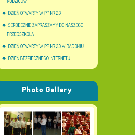
RODZICÓW
DZIEŃ OTWARTY W PP NR 23
SERDECZNIE ZAPRASZAMY DO NASZEGO
PRZEDSZKOLA
DZIEŃ OTWARTY W PP NR 23 W RADOMIU
DZIEŃ BEZPIECZNEGO INTERNETU
Photo Gallery