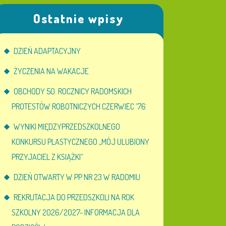
Ostatnie wpisy
DZIEŃ ADAPTACYJNY
ŻYCZENIA NA WAKACJE
OBCHODY 50. ROCZNICY RADOMSKICH
PROTESTÓW ROBOTNICZYCH CZERWIEC ’76
WYNIKI MIĘDZYPRZEDSZKOLNEGO
KONKURSU PLASTYCZNEGO „MÓJ ULUBIONY
PRZYJACIEL Z KSIĄŻKI”
DZIEŃ OTWARTY W PP NR 23 W RADOMIU
REKRUTACJA DO PRZEDSZKOLI NA ROK
SZKOLNY 2026/2027- INFORMACJA DLA