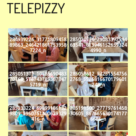
TELEPIZZY
284939226_31771809458
285020750_29083392594
89863_246421861753958
63541_813946152659324
7224_n
4990_n
285051371_10585690483
285058612_57251554756
70768_576743789567847
2768_5526816670179601
5719_n
248_n
285133224_69899186132
285191500_27779761458
9809_5960751400629329
30605_867665630174177
416_n
6686_n