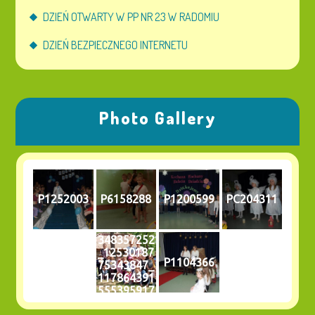
DZIEŃ OTWARTY W PP NR 23 W RADOMIU
DZIEŃ BEZPIECZNEGO INTERNETU
Photo Gallery
P1252003
P6158288
P1200599
PC204311
348357252
_12530187
P1104366
75343847_
117864391
555395917
4_n