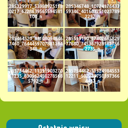
285329917_53980925118
285346748_10724176433
0217_6228639565594581
59346_401603251023789
100_n
2252_n
285464520_43108094846
285519190_17402685829
7460_7644459707881184
77680_745367928181756
348_n
2735_n
285754462_11391903270
285754462_11524984553
11235_630962450278568
12211_502239750397366
5792_n
4437_n
Ostatnie wpisy