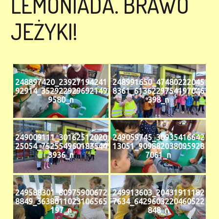
LEMONIADA. BRAWO
JEŻYKI!
248897420_23927194241
248991650_47480222045
92914_352922929692149
8361_6136229754197046
9580_n
398_n
249009111_30162512020
249059745_30935416642
25054_752554960183544
13051_909882038095928
3936_n
7061_n
249588301_60975900672
249913603_20431911182
8849_3638011023106565
7634_6429603220460522
197_n
848_n