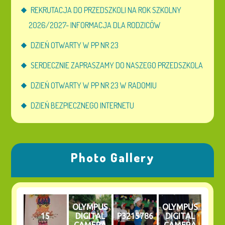
REKRUTACJA DO PRZEDSZKOLI NA ROK SZKOLNY
2026/2027- INFORMACJA DLA RODZICÓW
DZIEŃ OTWARTY W PP NR 23
SERDECZNIE ZAPRASZAMY DO NASZEGO PRZEDSZKOLA
DZIEŃ OTWARTY W PP NR 23 W RADOMIU
DZIEŃ BEZPIECZNEGO INTERNETU
Photo Gallery
OLYMPUS
OLYMPUS
15
DIGITAL
P3215786
DIGITAL
CAMERA
CAMERA