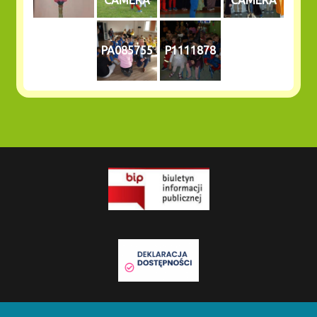
PA085755
P1111878