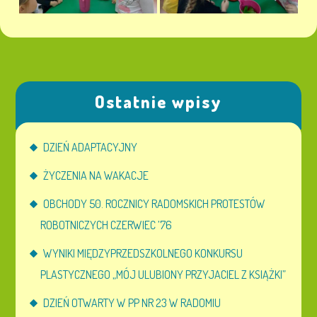
Ostatnie wpisy
DZIEŃ ADAPTACYJNY
ŻYCZENIA NA WAKACJE
OBCHODY 50. ROCZNICY RADOMSKICH PROTESTÓW
ROBOTNICZYCH CZERWIEC ’76
WYNIKI MIĘDZYPRZEDSZKOLNEGO KONKURSU
PLASTYCZNEGO „MÓJ ULUBIONY PRZYJACIEL Z KSIĄŻKI”
DZIEŃ OTWARTY W PP NR 23 W RADOMIU