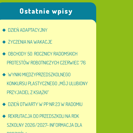
Ostatnie wpisy
DZIEŃ ADAPTACYJNY
ŻYCZENIA NA WAKACJE
OBCHODY 50. ROCZNICY RADOMSKICH
PROTESTÓW ROBOTNICZYCH CZERWIEC ’76
WYNIKI MIĘDZYPRZEDSZKOLNEGO
KONKURSU PLASTYCZNEGO „MÓJ ULUBIONY
PRZYJACIEL Z KSIĄŻKI”
DZIEŃ OTWARTY W PP NR 23 W RADOMIU
REKRUTACJA DO PRZEDSZKOLI NA ROK
SZKOLNY 2026/2027- INFORMACJA DLA