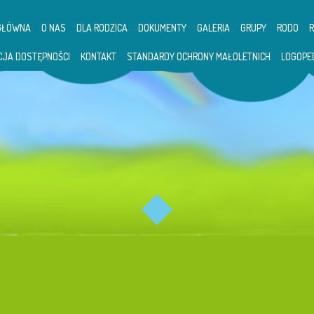
GŁÓWNA
O NAS
DLA RODZICA
DOKUMENTY
GALERIA
GRUPY
RODO
CJA DOSTĘPNOŚCI
KONTAKT
STANDARDY OCHRONY MAŁOLETNICH
LOGOPE