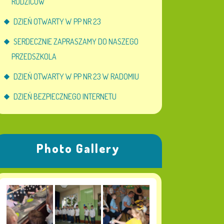
RODZICÓW
DZIEŃ OTWARTY W PP NR 23
SERDECZNIE ZAPRASZAMY DO NASZEGO
PRZEDSZKOLA
DZIEŃ OTWARTY W PP NR 23 W RADOMIU
DZIEŃ BEZPIECZNEGO INTERNETU
Photo Gallery