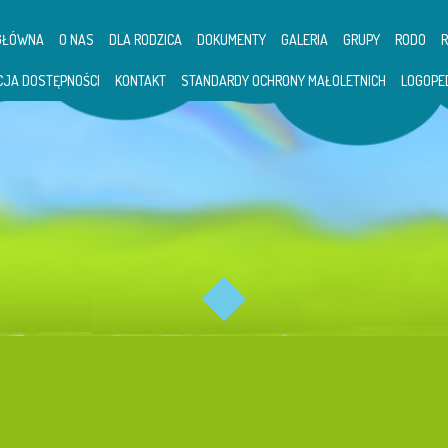
GŁÓWNA
O NAS
DLA RODZICA
DOKUMENTY
GALERIA
GRUPY
RODO
CJA DOSTĘPNOŚCI
KONTAKT
STANDARDY OCHRONY MAŁOLETNICH
LOGOPE