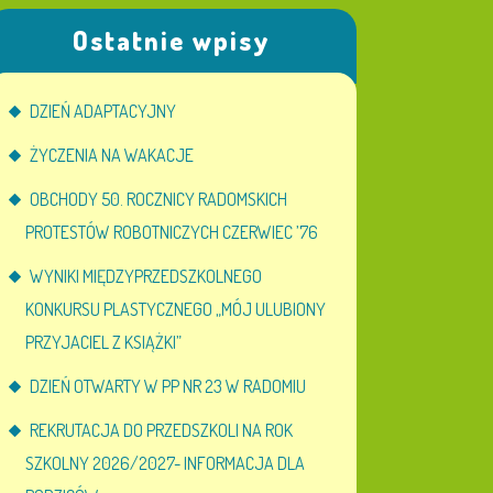
Ostatnie wpisy
DZIEŃ ADAPTACYJNY
ŻYCZENIA NA WAKACJE
OBCHODY 50. ROCZNICY RADOMSKICH
PROTESTÓW ROBOTNICZYCH CZERWIEC ’76
WYNIKI MIĘDZYPRZEDSZKOLNEGO
KONKURSU PLASTYCZNEGO „MÓJ ULUBIONY
PRZYJACIEL Z KSIĄŻKI”
DZIEŃ OTWARTY W PP NR 23 W RADOMIU
REKRUTACJA DO PRZEDSZKOLI NA ROK
SZKOLNY 2026/2027- INFORMACJA DLA