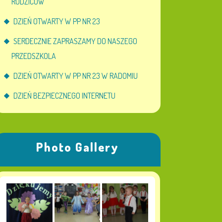
RODZICÓW
DZIEŃ OTWARTY W PP NR 23
SERDECZNIE ZAPRASZAMY DO NASZEGO
PRZEDSZKOLA
DZIEŃ OTWARTY W PP NR 23 W RADOMIU
DZIEŃ BEZPIECZNEGO INTERNETU
Photo Gallery