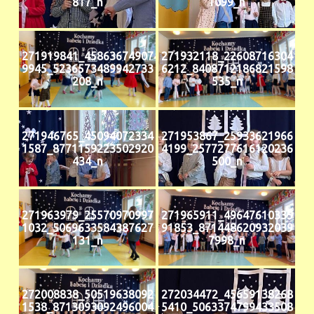
817_n
1099_n
271919841_45863674907
271932118_22608716304
9945_5236573489942733
6212_8408712186821598
208_n
535_n
271946765_45094072334
271953867_25933621966
1587_8771159223502920
4199_2577277616120236
434_n
500_n
271963979_25570970997
271965911_49647610335
1032_5069633584387627
91853_871448620932039
131_n
7998_n
272008838_50519638092
272034472_45659138268
1538_8713093092496004
5410_5063374799433508