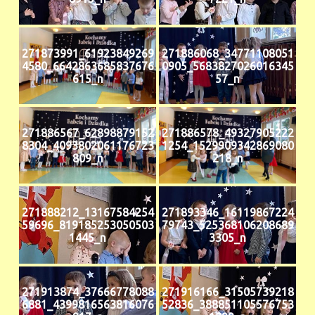
271873991_61923849269
271886068_34771108051
4580_6642863685837676
0905_5683827026016345
615_n
57_n
271886567_62898879152
271886578_49327905222
8304_4093802061176723
1254_1529909342869080
809_n
218_n
271888212_13167584254
271893346_16119867224
59696_819185253050503
79743_525368106208689
1445_n
3305_n
271913874_37666778088
271916166_31505739218
6881_4399816563816076
52836_388851105576753