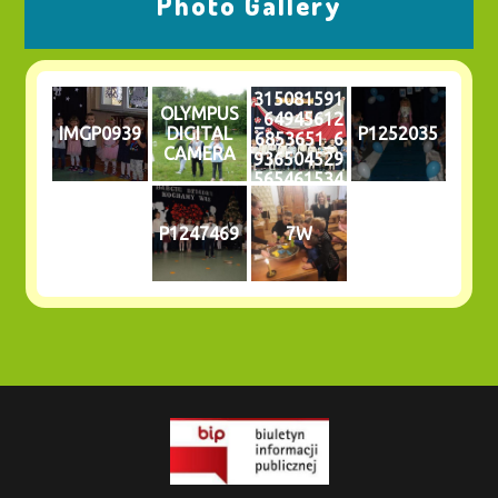
Photo Gallery
315081591
OLYMPUS
_64945612
IMGP0939
DIGITAL
P1252035
6853651_6
CAMERA
936504529
565461534
_n
P1247469
7W