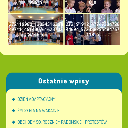
986_n
0_n
272119980_13034516367
272191912_47747334726
49711_461400761623702
44694_572388255484767
8753_n
118_n
Ostatnie wpisy
DZIEŃ ADAPTACYJNY
ŻYCZENIA NA WAKACJE
OBCHODY 50. ROCZNICY RADOMSKICH PROTESTÓW