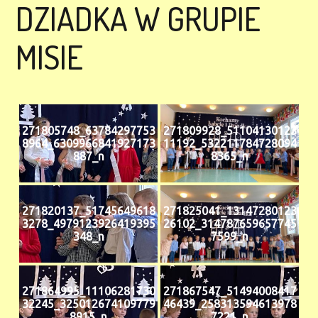
DZIADKA W GRUPIE
MISIE
271805748_63784297753
271809928_51104130123
8964_6309966841927173
11192_532211784728094
887_n
8365_n
271820137_51745649618
271825041_13147280123
3278_4979123926419395
26102_314787659657745
348_n
7599_n
271864995_11106281730
271867547_51494008417
32245_325012674109779
46439_258313594613978
8915_n
7221_n