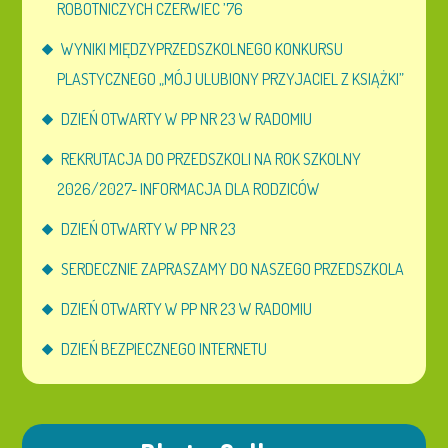
ROBOTNICZYCH CZERWIEC ’76
WYNIKI MIĘDZYPRZEDSZKOLNEGO KONKURSU
PLASTYCZNEGO „MÓJ ULUBIONY PRZYJACIEL Z KSIĄŻKI”
DZIEŃ OTWARTY W PP NR 23 W RADOMIU
REKRUTACJA DO PRZEDSZKOLI NA ROK SZKOLNY
2026/2027- INFORMACJA DLA RODZICÓW
DZIEŃ OTWARTY W PP NR 23
SERDECZNIE ZAPRASZAMY DO NASZEGO PRZEDSZKOLA
DZIEŃ OTWARTY W PP NR 23 W RADOMIU
DZIEŃ BEZPIECZNEGO INTERNETU