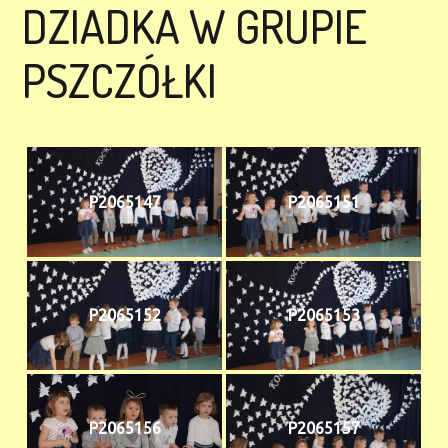
DZIADKA W GRUPIE
PSZCZÓŁKI
P2065147
P2065151
P2065152
P2065153
P2065156
P2065157