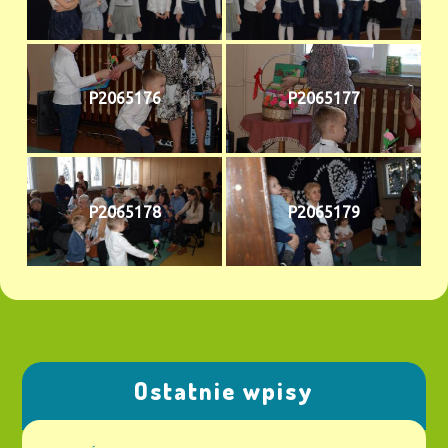
P2065176
P2065177
P2065178
P2065179
Ostatnie wpisy