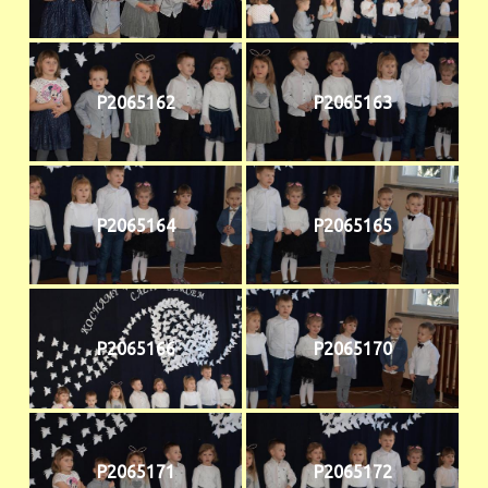
P2065162
P2065163
P2065164
P2065165
P2065166
P2065170
P2065171
P2065172