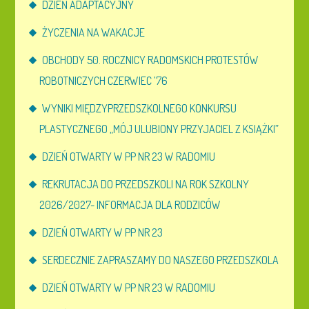
DZIEŃ ADAPTACYJNY
ŻYCZENIA NA WAKACJE
OBCHODY 50. ROCZNICY RADOMSKICH PROTESTÓW
ROBOTNICZYCH CZERWIEC ’76
WYNIKI MIĘDZYPRZEDSZKOLNEGO KONKURSU
PLASTYCZNEGO „MÓJ ULUBIONY PRZYJACIEL Z KSIĄŻKI”
DZIEŃ OTWARTY W PP NR 23 W RADOMIU
REKRUTACJA DO PRZEDSZKOLI NA ROK SZKOLNY
2026/2027- INFORMACJA DLA RODZICÓW
DZIEŃ OTWARTY W PP NR 23
SERDECZNIE ZAPRASZAMY DO NASZEGO PRZEDSZKOLA
DZIEŃ OTWARTY W PP NR 23 W RADOMIU