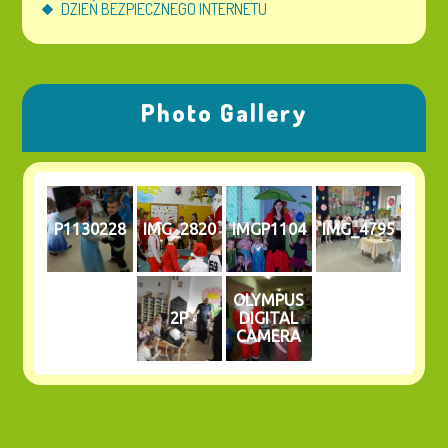
DZIEŃ BEZPIECZNEGO INTERNETU
Photo Gallery
P1130228
IMG_2820
IMGP1104
IMG_4795
OLYMPUS
2P
DIGITAL
CAMERA