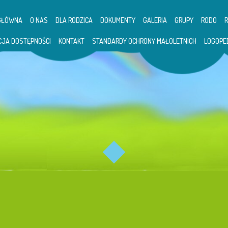
GŁÓWNA
O NAS
DLA RODZICA
DOKUMENTY
GALERIA
GRUPY
RODO
CJA DOSTĘPNOŚCI
KONTAKT
STANDARDY OCHRONY MAŁOLETNICH
LOGOPE