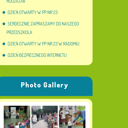
RODZICÓW
DZIEŃ OTWARTY W PP NR 23
SERDECZNIE ZAPRASZAMY DO NASZEGO
PRZEDSZKOLA
DZIEŃ OTWARTY W PP NR 23 W RADOMIU
DZIEŃ BEZPIECZNEGO INTERNETU
Photo Gallery