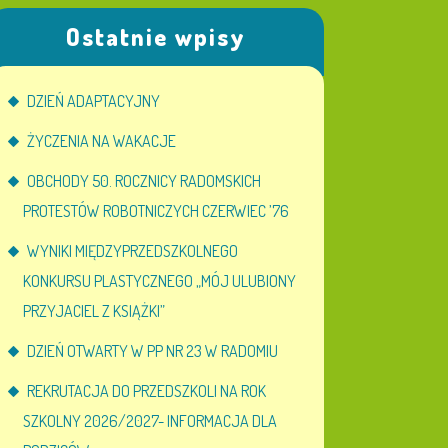
Ostatnie wpisy
DZIEŃ ADAPTACYJNY
ŻYCZENIA NA WAKACJE
OBCHODY 50. ROCZNICY RADOMSKICH
PROTESTÓW ROBOTNICZYCH CZERWIEC ’76
WYNIKI MIĘDZYPRZEDSZKOLNEGO
KONKURSU PLASTYCZNEGO „MÓJ ULUBIONY
PRZYJACIEL Z KSIĄŻKI”
DZIEŃ OTWARTY W PP NR 23 W RADOMIU
REKRUTACJA DO PRZEDSZKOLI NA ROK
SZKOLNY 2026/2027- INFORMACJA DLA