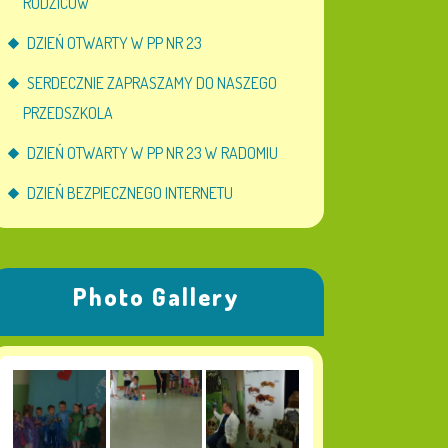
RODZICÓW
DZIEŃ OTWARTY W PP NR 23
SERDECZNIE ZAPRASZAMY DO NASZEGO
PRZEDSZKOLA
DZIEŃ OTWARTY W PP NR 23 W RADOMIU
DZIEŃ BEZPIECZNEGO INTERNETU
Photo Gallery