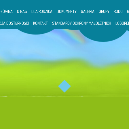
GŁÓWNA
O NAS
DLA RODZICA
DOKUMENTY
GALERIA
GRUPY
RODO
CJA DOSTĘPNOŚCI
KONTAKT
STANDARDY OCHRONY MAŁOLETNICH
LOGOPE