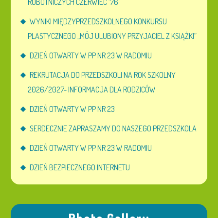
ROBOTNICZYCH CZERWIEC ’76
WYNIKI MIĘDZYPRZEDSZKOLNEGO KONKURSU
PLASTYCZNEGO „MÓJ ULUBIONY PRZYJACIEL Z KSIĄŻKI”
DZIEŃ OTWARTY W PP NR 23 W RADOMIU
REKRUTACJA DO PRZEDSZKOLI NA ROK SZKOLNY
2026/2027- INFORMACJA DLA RODZICÓW
DZIEŃ OTWARTY W PP NR 23
SERDECZNIE ZAPRASZAMY DO NASZEGO PRZEDSZKOLA
DZIEŃ OTWARTY W PP NR 23 W RADOMIU
DZIEŃ BEZPIECZNEGO INTERNETU
Photo Gallery