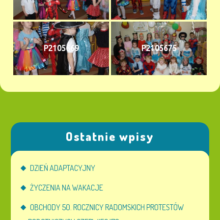
P2105669
P2105675
Ostatnie wpisy
DZIEŃ ADAPTACYJNY
ŻYCZENIA NA WAKACJE
OBCHODY 50. ROCZNICY RADOMSKICH PROTESTÓW