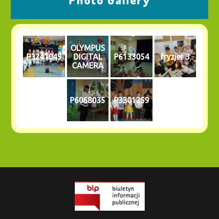
OLYMPUS
P3241049
DIGITAL
P6133054
fryzjer 3
CAMERA
P6068035
P3301259