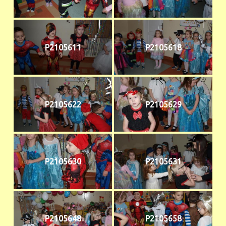
P2105611
P2105618
P2105622
P2105629
P2105630
P2105631
P2105648
P2105658