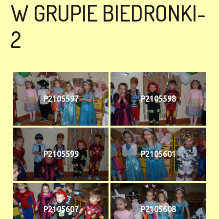
W GRUPIE BIEDRONKI-
2
P2105597
P2105598
P2105599
P2105601
P2105607
P2105608