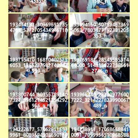
4339_n
1582_n
193474183_30969691735
193694150_50789467369
4781_5372705434946718
5063_7803477792381205
20_n
353_n
193715470_16810402525
193769181_28545585314
6053_1585237582740962
64000_514815622758661
959_n
2746_n
193800744_30355789140
193968440_22330977600
7327_8961214521354292
7222_3214227823990067
956_n
489_n
194222677_57462811683
194238911_17058668841
9961_8089594903690130
0091_7099956510968588