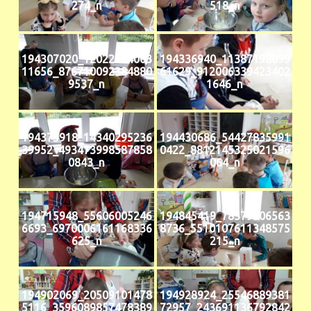
274_n
518_n
194307020_12022794003
194336940_11387198099
11656_876710092384880
61629_912006339423402
9537_n
1646_n
194375918_14340295236
194430686_54427835991
39952_493473998587858
0422_8812145325021596
0843_n
064_n
194715948_55606005246
194845419_78379306563
6693_6970006161168336
8736_5510107611348575
625_n
215_n
194902069_20509101478
194928924_25546889381
5116_3596089857478389
72957_243691136792842