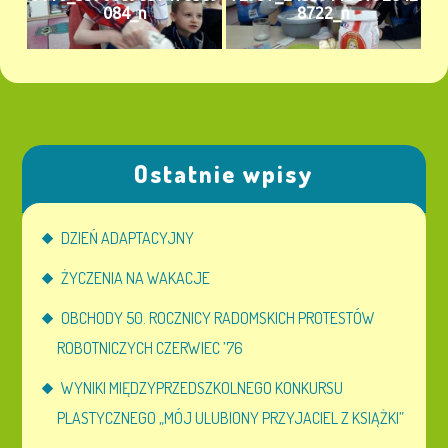
084_n
8722_n
Ostatnie wpisy
DZIEŃ ADAPTACYJNY
ŻYCZENIA NA WAKACJE
OBCHODY 50. ROCZNICY RADOMSKICH PROTESTÓW
ROBOTNICZYCH CZERWIEC ’76
WYNIKI MIĘDZYPRZEDSZKOLNEGO KONKURSU
PLASTYCZNEGO „MÓJ ULUBIONY PRZYJACIEL Z KSIĄŻKI”