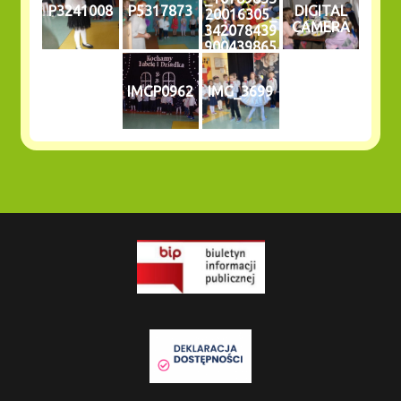
P3241008
P5317873
DIGITAL
20016305_
CAMERA
342078439
900439865
5_n
IMGP0962
IMG_3699