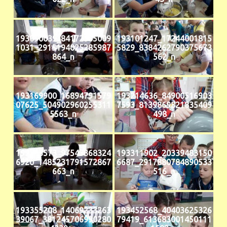
193090039_84172305009
193101247_17244001815
1031_2915194025285987
5829_8384262790375673
864_n
562_n
193169900_16894791579
193214636_84900516903
07625_504902960255311
7593_8139869821835409
5563_n
498_n
193283573_97543368324
193311902_20339483150
6920_1485231791572867
6687_2917880784890533
663_n
516_n
193355208_14069233263
193452568_40403625326
39067_381245706990280
79419_613683001450111