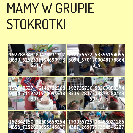
MAMY W GRUPIE
STOKROTKI
192288848_80439931712
192725622_53395194095
8639_6252331154690913
5094_5701700048178864
651_n
3_n
192748527_16146722260
192755750_93509850374
9444_7119421970095638
8536_2837534879280443
397_n
597_n
192842150_32305659254
193035725_38483021285
4853_7252828655545877
4387_2697797354346237
022_n
43_n