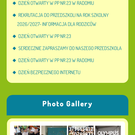
DZIEŃ OTWARTY W PP NR 23 W RADOMIU
REKRUTACJA DO PRZEDSZKOLI NA ROK SZKOLNY
2026/2027- INFORMACJA DLA RODZICÓW
DZIEŃ OTWARTY W PP NR 23
SERDECZNIE ZAPRASZAMY DO NASZEGO PRZEDSZKOLA
DZIEŃ OTWARTY W PP NR 23 W RADOMIU
DZIEŃ BEZPIECZNEGO INTERNETU
Photo Gallery
379665417
OLYMPUS
_10789833