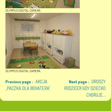
OLYMPUS DIGITAL CAMERA
OLYMPUS DIGITAL CAMERA
AKCJA
DRODZY
Previous page
Next page
„PACZKA DLA BOHATERA”
RODZICE!!! GDY DZIECKO
CHORUJE…