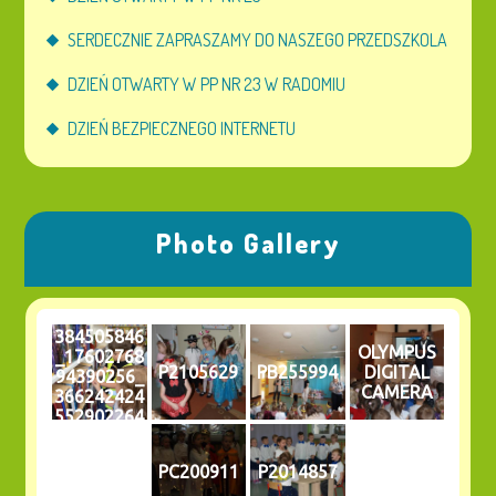
SERDECZNIE ZAPRASZAMY DO NASZEGO PRZEDSZKOLA
DZIEŃ OTWARTY W PP NR 23 W RADOMIU
DZIEŃ BEZPIECZNEGO INTERNETU
Photo Gallery
384505846
OLYMPUS
_17602768
P2105629
PB255994
DIGITAL
94390256_
CAMERA
366242424
552902264
4_n
PC200911
P2014857