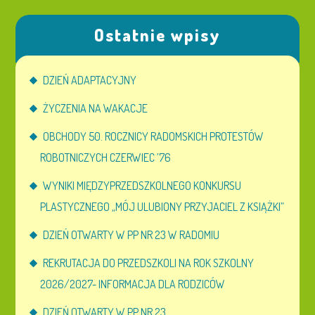
Ostatnie wpisy
DZIEŃ ADAPTACYJNY
ŻYCZENIA NA WAKACJE
OBCHODY 50. ROCZNICY RADOMSKICH PROTESTÓW
ROBOTNICZYCH CZERWIEC ’76
WYNIKI MIĘDZYPRZEDSZKOLNEGO KONKURSU
PLASTYCZNEGO „MÓJ ULUBIONY PRZYJACIEL Z KSIĄŻKI”
DZIEŃ OTWARTY W PP NR 23 W RADOMIU
REKRUTACJA DO PRZEDSZKOLI NA ROK SZKOLNY
2026/2027- INFORMACJA DLA RODZICÓW
DZIEŃ OTWARTY W PP NR 23