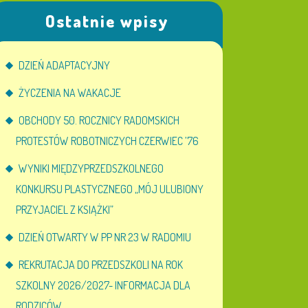
Ostatnie wpisy
DZIEŃ ADAPTACYJNY
ŻYCZENIA NA WAKACJE
OBCHODY 50. ROCZNICY RADOMSKICH
PROTESTÓW ROBOTNICZYCH CZERWIEC ’76
WYNIKI MIĘDZYPRZEDSZKOLNEGO
KONKURSU PLASTYCZNEGO „MÓJ ULUBIONY
PRZYJACIEL Z KSIĄŻKI”
DZIEŃ OTWARTY W PP NR 23 W RADOMIU
REKRUTACJA DO PRZEDSZKOLI NA ROK
SZKOLNY 2026/2027- INFORMACJA DLA
RODZICÓW