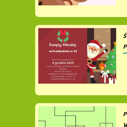
Ś
P
P
W