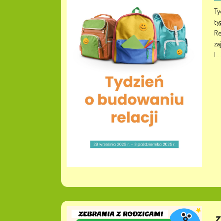
Ty
ty
Re
za
[..
Z