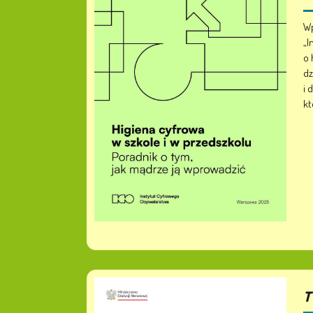
Wp
„I
o 
dz
i 
kt
T