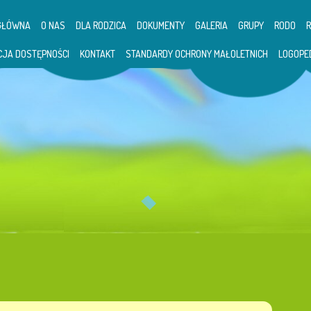
GŁÓWNA
O NAS
DLA RODZICA
DOKUMENTY
GALERIA
GRUPY
RODO
CJA DOSTĘPNOŚCI
KONTAKT
STANDARDY OCHRONY MAŁOLETNICH
LOGOPE