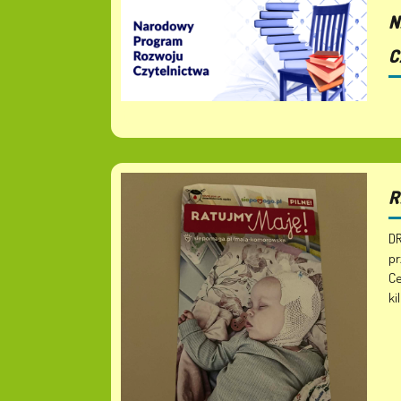
N
C
R
DR
pr
Ce
ki