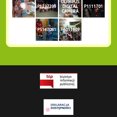
OLYMPUS
9K
P1237395
DIGITAL
P1111701
CAMERA
P5167081
P6011809