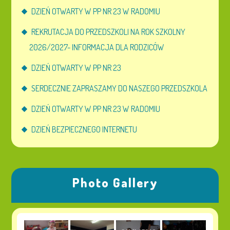
DZIEŃ OTWARTY W PP NR 23 W RADOMIU
REKRUTACJA DO PRZEDSZKOLI NA ROK SZKOLNY
2026/2027- INFORMACJA DLA RODZICÓW
DZIEŃ OTWARTY W PP NR 23
SERDECZNIE ZAPRASZAMY DO NASZEGO PRZEDSZKOLA
DZIEŃ OTWARTY W PP NR 23 W RADOMIU
DZIEŃ BEZPIECZNEGO INTERNETU
Photo Gallery