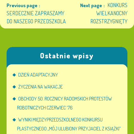
KONKURS
Previous page
Next page
SERDECZNIE ZAPRASZAMY
WIELKANOCNY
DO NASZEGO PRZEDSZKOLA
ROZSTRZYGNIĘTY
Ostatnie wpisy
DZIEŃ ADAPTACYJNY
ŻYCZENIA NA WAKACJE
OBCHODY 50. ROCZNICY RADOMSKICH PROTESTÓW
ROBOTNICZYCH CZERWIEC ’76
WYNIKI MIĘDZYPRZEDSZKOLNEGO KONKURSU
PLASTYCZNEGO „MÓJ ULUBIONY PRZYJACIEL Z KSIĄŻKI”