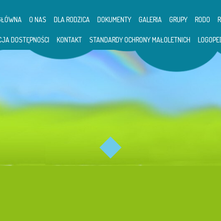
GŁÓWNA
O NAS
DLA RODZICA
DOKUMENTY
GALERIA
GRUPY
RODO
CJA DOSTĘPNOŚCI
KONTAKT
STANDARDY OCHRONY MAŁOLETNICH
LOGOPE