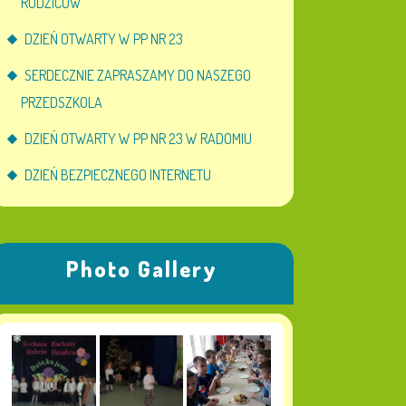
RODZICÓW
DZIEŃ OTWARTY W PP NR 23
SERDECZNIE ZAPRASZAMY DO NASZEGO
PRZEDSZKOLA
DZIEŃ OTWARTY W PP NR 23 W RADOMIU
DZIEŃ BEZPIECZNEGO INTERNETU
Photo Gallery