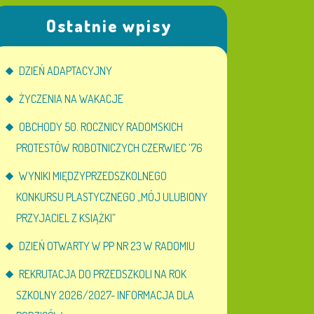
Ostatnie wpisy
DZIEŃ ADAPTACYJNY
ŻYCZENIA NA WAKACJE
OBCHODY 50. ROCZNICY RADOMSKICH
PROTESTÓW ROBOTNICZYCH CZERWIEC ’76
WYNIKI MIĘDZYPRZEDSZKOLNEGO
KONKURSU PLASTYCZNEGO „MÓJ ULUBIONY
PRZYJACIEL Z KSIĄŻKI”
DZIEŃ OTWARTY W PP NR 23 W RADOMIU
REKRUTACJA DO PRZEDSZKOLI NA ROK
SZKOLNY 2026/2027- INFORMACJA DLA