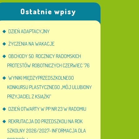
Ostatnie wpisy
DZIEŃ ADAPTACYJNY
ŻYCZENIA NA WAKACJE
OBCHODY 50. ROCZNICY RADOMSKICH
PROTESTÓW ROBOTNICZYCH CZERWIEC ’76
WYNIKI MIĘDZYPRZEDSZKOLNEGO
KONKURSU PLASTYCZNEGO „MÓJ ULUBIONY
PRZYJACIEL Z KSIĄŻKI”
DZIEŃ OTWARTY W PP NR 23 W RADOMIU
REKRUTACJA DO PRZEDSZKOLI NA ROK
SZKOLNY 2026/2027- INFORMACJA DLA