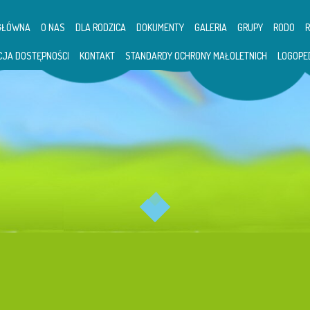
GŁÓWNA
O NAS
DLA RODZICA
DOKUMENTY
GALERIA
GRUPY
RODO
CJA DOSTĘPNOŚCI
KONTAKT
STANDARDY OCHRONY MAŁOLETNICH
LOGOPE