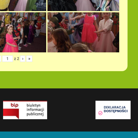
z
2
›
»