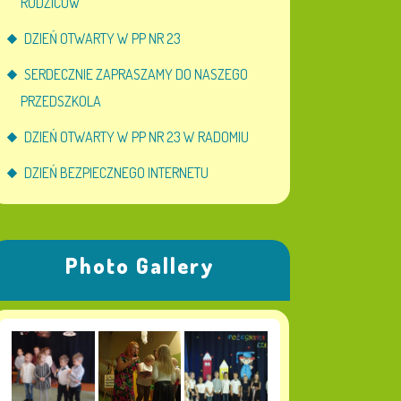
RODZICÓW
DZIEŃ OTWARTY W PP NR 23
SERDECZNIE ZAPRASZAMY DO NASZEGO
PRZEDSZKOLA
DZIEŃ OTWARTY W PP NR 23 W RADOMIU
DZIEŃ BEZPIECZNEGO INTERNETU
Photo Gallery