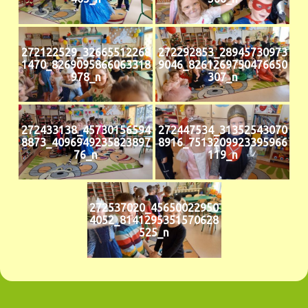
272122529_32665512268
272292853_28945730973
1470_8269095866063318
9046_8261269750476650
978_n
307_n
272433138_45730156594
272447534_31352543070
8873_4096949235823897
8916_7513209923395966
76_n
119_n
272537020_45650022950
4052_8141295351570628
525_n