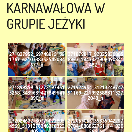
KARNAWAŁOWA W
GRUPIE JEŻYKI
271837952_69748815163
271879817_92025820885
1767_6210338352545084
8853_1843327908090841
677_n
482_n
271899859_63272197461
271924954_31213248747
5268_3439639427849641
91169_221992588311327
390_n
2043_n
272024632_30779072805
272057055_35335042297
4969_5191276348216322
3784_8888627611141930
405_n
566_n