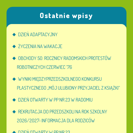
Ostatnie wpisy
DZIEŃ ADAPTACYJNY
ŻYCZENIA NA WAKACJE
OBCHODY 50. ROCZNICY RADOMSKICH PROTESTÓW
ROBOTNICZYCH CZERWIEC ’76
WYNIKI MIĘDZYPRZEDSZKOLNEGO KONKURSU
PLASTYCZNEGO „MÓJ ULUBIONY PRZYJACIEL Z KSIĄŻKI”
DZIEŃ OTWARTY W PP NR 23 W RADOMIU
REKRUTACJA DO PRZEDSZKOLI NA ROK SZKOLNY
2026/2027- INFORMACJA DLA RODZICÓW
DZIEŃ OTWARTY W PP NR 23