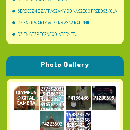
SERDECZNIE ZAPRASZAMY DO NASZEGO PRZEDSZKOLA
DZIEŃ OTWARTY W PP NR 23 W RADOMIU
DZIEŃ BEZPIECZNEGO INTERNETU
Photo Gallery
277592031
OLYMPUS
_54386732
DIGITAL
P4136436
P1200599
42833087_
CAMERA
616781243
126692050
194823329
0_n
_59286368
P4223503
8285422_9