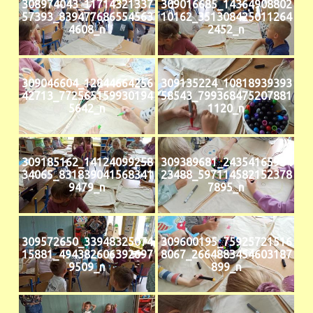
308974043_11714321337
309016685_14364908802
57393_839477686554563
10162_351308425011264
4608_n
2452_n
309046604_12844664256
309135224_10818939393
42713_772565159930194
58543_799368475207881
5642_n
1120_n
309185162_14124099258
309389681_24354165934
34065_831839041568341
23488_597114582152378
9479_n
7895_n
309572650_33948325074
309600195_75925721516
15881_494382606392697
8067_2664883454603187
9509_n
899_n