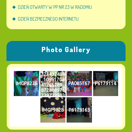
DZIEŃ OTWARTY W PP NR 23 W RADOMIU
DZIEŃ BEZPIECZNEGO INTERNETU
Photo Gallery
325432488
_10951708
IMGP8236
PA085767
P6179114
41265289_
872808971
239722503
3_n
IMGP9828
P6179163