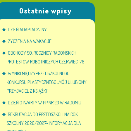
Ostatnie wpisy
DZIEŃ ADAPTACYJNY
ŻYCZENIA NA WAKACJE
OBCHODY 50. ROCZNICY RADOMSKICH
PROTESTÓW ROBOTNICZYCH CZERWIEC ’76
WYNIKI MIĘDZYPRZEDSZKOLNEGO
KONKURSU PLASTYCZNEGO „MÓJ ULUBIONY
PRZYJACIEL Z KSIĄŻKI”
DZIEŃ OTWARTY W PP NR 23 W RADOMIU
REKRUTACJA DO PRZEDSZKOLI NA ROK
SZKOLNY 2026/2027- INFORMACJA DLA