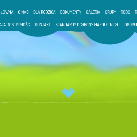
GŁÓWNA
O NAS
DLA RODZICA
DOKUMENTY
GALERIA
GRUPY
RODO
CJA DOSTĘPNOŚCI
KONTAKT
STANDARDY OCHRONY MAŁOLETNICH
LOGOPE