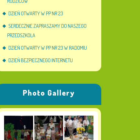
RODZICÓW
DZIEŃ OTWARTY W PP NR 23
SERDECZNIE ZAPRASZAMY DO NASZEGO
PRZEDSZKOLA
DZIEŃ OTWARTY W PP NR 23 W RADOMIU
DZIEŃ BEZPIECZNEGO INTERNETU
Photo Gallery