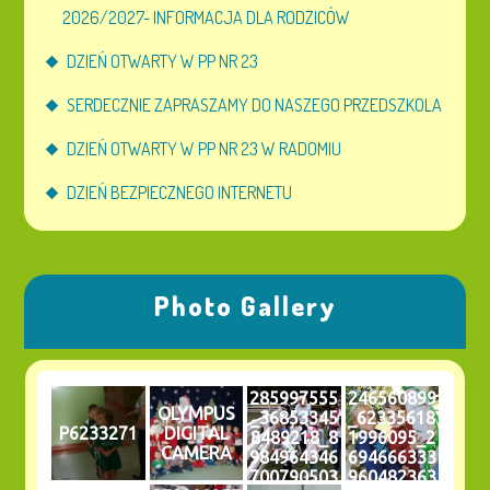
2026/2027- INFORMACJA DLA RODZICÓW
DZIEŃ OTWARTY W PP NR 23
SERDECZNIE ZAPRASZAMY DO NASZEGO PRZEDSZKOLA
DZIEŃ OTWARTY W PP NR 23 W RADOMIU
DZIEŃ BEZPIECZNEGO INTERNETU
Photo Gallery
285997555
246560899
OLYMPUS
_36853345
_62335618
P6233271
DIGITAL
8489218_8
1996095_2
CAMERA
984964346
694666333
700790503
960482363