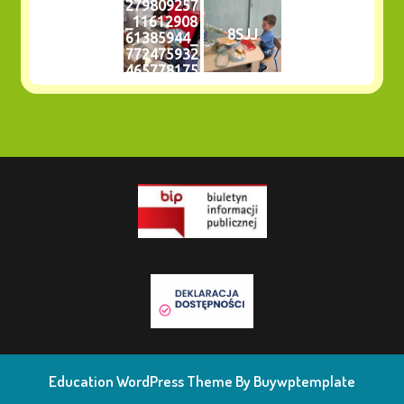
279809257
_n
_n
_11612908
8SJJ
61385944_
772475932
465778175
1_n
Education WordPress Theme
By Buywptemplate