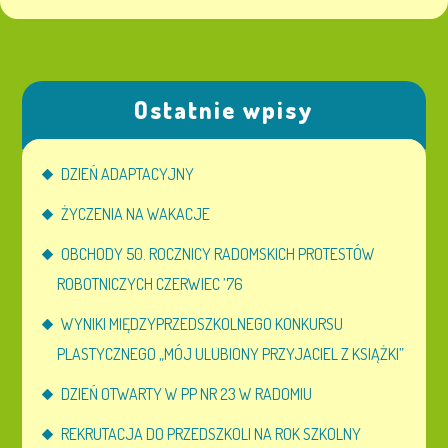
Ostatnie wpisy
DZIEŃ ADAPTACYJNY
ŻYCZENIA NA WAKACJE
OBCHODY 50. ROCZNICY RADOMSKICH PROTESTÓW
ROBOTNICZYCH CZERWIEC ’76
WYNIKI MIĘDZYPRZEDSZKOLNEGO KONKURSU
PLASTYCZNEGO „MÓJ ULUBIONY PRZYJACIEL Z KSIĄŻKI”
DZIEŃ OTWARTY W PP NR 23 W RADOMIU
REKRUTACJA DO PRZEDSZKOLI NA ROK SZKOLNY