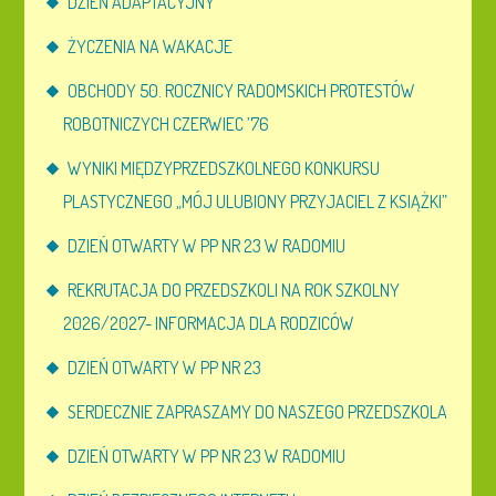
DZIEŃ ADAPTACYJNY
ŻYCZENIA NA WAKACJE
OBCHODY 50. ROCZNICY RADOMSKICH PROTESTÓW
ROBOTNICZYCH CZERWIEC ’76
WYNIKI MIĘDZYPRZEDSZKOLNEGO KONKURSU
PLASTYCZNEGO „MÓJ ULUBIONY PRZYJACIEL Z KSIĄŻKI”
DZIEŃ OTWARTY W PP NR 23 W RADOMIU
REKRUTACJA DO PRZEDSZKOLI NA ROK SZKOLNY
2026/2027- INFORMACJA DLA RODZICÓW
DZIEŃ OTWARTY W PP NR 23
SERDECZNIE ZAPRASZAMY DO NASZEGO PRZEDSZKOLA
DZIEŃ OTWARTY W PP NR 23 W RADOMIU