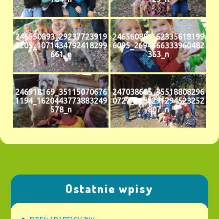
246550893_29237723919
246560899_62335618199
2205_1071434792418299
6095_2694666333960482
661_n
363_n
246918169_35115070676
247038605_35518808296
1194_1620443773883249
0727_8658291294523252
578_n
807_n
Ostatnie wpisy