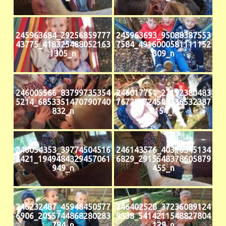
245963684_29256859777
245963693_95088387553
43775_418325488052163
7584_4916000581111152
1305_n
309_n
246005566_83799735354
246017751_27192380483
5214_6853351470790740
76728_724505236532387
832_n
0154_n
246054353_39774504516
246143576_40316345134
3421_1949484329457061
6829_2915548378605879
949_n
455_n
246232487_45948450577
246402528_37236089124
6906_2055744868280283
9338_5414211548827804
784_n
129_n