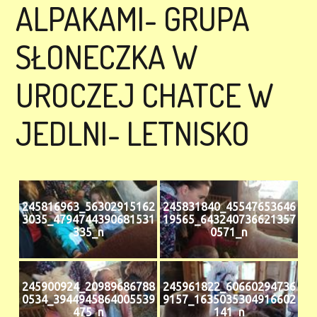
ALPAKAMI- GRUPA
SŁONECZKA W
UROCZEJ CHATCE W
JEDLNI- LETNISKO
245816963_56302915162
245831840_45547653646
3035_4794744390681531
19565_643240736621357
335_n
0571_n
245900924_20989686788
245961822_60660294736
0534_3944945864005539
9157_1635035304916602
475_n
141_n