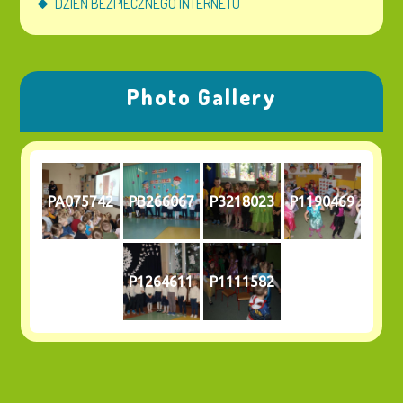
DZIEŃ BEZPIECZNEGO INTERNETU
Photo Gallery
PA075742
PB266067
P3218023
P1190469
P1264611
P1111582