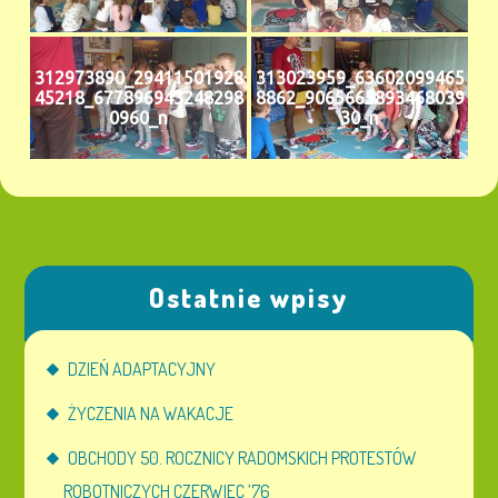
312973890_29411501928
313023959_63602099465
45218_677896943248298
8862_9065665893468039
0960_n
30_n
Ostatnie wpisy
DZIEŃ ADAPTACYJNY
ŻYCZENIA NA WAKACJE
OBCHODY 50. ROCZNICY RADOMSKICH PROTESTÓW
ROBOTNICZYCH CZERWIEC ’76