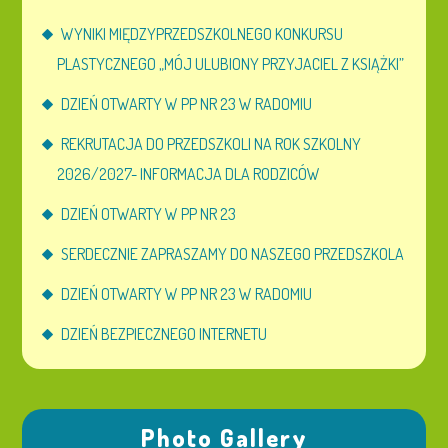
WYNIKI MIĘDZYPRZEDSZKOLNEGO KONKURSU
PLASTYCZNEGO „MÓJ ULUBIONY PRZYJACIEL Z KSIĄŻKI”
DZIEŃ OTWARTY W PP NR 23 W RADOMIU
REKRUTACJA DO PRZEDSZKOLI NA ROK SZKOLNY
2026/2027- INFORMACJA DLA RODZICÓW
DZIEŃ OTWARTY W PP NR 23
SERDECZNIE ZAPRASZAMY DO NASZEGO PRZEDSZKOLA
DZIEŃ OTWARTY W PP NR 23 W RADOMIU
DZIEŃ BEZPIECZNEGO INTERNETU
Photo Gallery