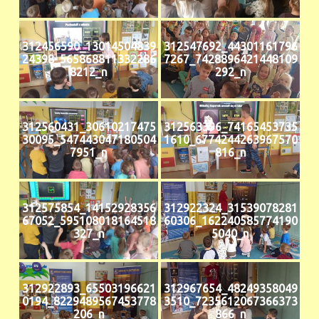
312456590_13014504839
312547692_44301161796
24398_565868811332286
7267_7428896421448109
8212_n
292_n
312560431_30610217475
312563396_74165453735
30095_547443047180504
1610_6774244263967570
7951_n
816_n
312575854_14152928356
312922324_31539078281
67052_595108018164518
60306_162240585774190
327_n
5040_n
312922893_65503196621
312967654_48249358049
0194_8229489567453778
3510_7235612067366373
206_n
866_n