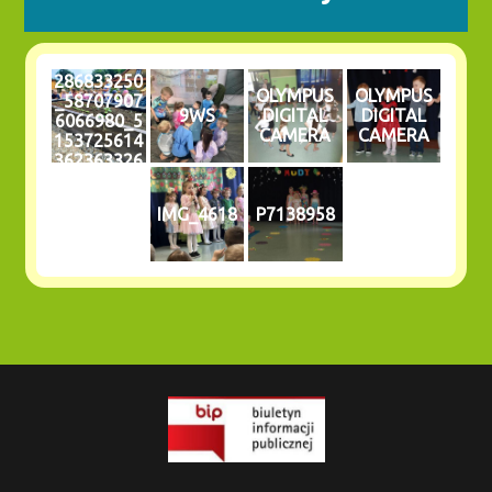
286833250
OLYMPUS
OLYMPUS
_58707907
9WS
DIGITAL
DIGITAL
6066980_5
CAMERA
CAMERA
153725614
362363326
_n
IMG_4618
P7138958