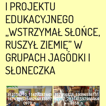
I PROJEKTU
EDUKACYJNEGO
„WSTRZYMAŁ SŁOŃCE,
RUSZYŁ ZIEMIĘ” W
GRUPACH JAGÓDKI I
SŁONECZKA
312156210_11627287443
312416828_13096586131
16745_852848266133337
82717_263141597980464
0970_n
8558_n